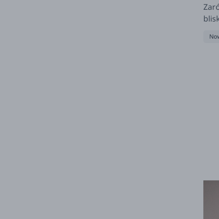
Zaró
blis
w ci
Now
nas