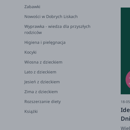
mal
Zabawki
wła
empa
Nowości w Dobrych Liskach
Wiec
Wyprawka - wiedza dla przyszłych
prz
rodziców
spok
Higiena i pielęgnacja
naj
pros
Kocyki
Wiosna z dzieckiem
Lato z dzieckiem
Jesień z dzieckiem
Zima z dzieckiem
Rozszerzanie diety
18-05
Id
Książki
Dn
Wiel