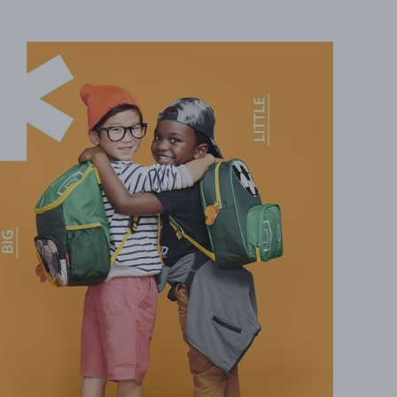
nowania. Jak dziś można poświętować Dzień
et? Sprawdźcie!