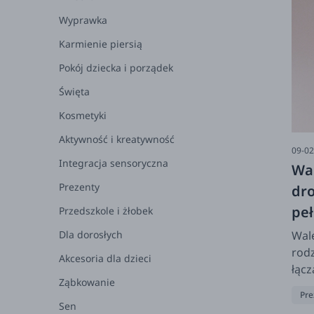
Wyprawka
Karmienie piersią
Pokój dziecka i porządek
Święta
Kosmetyki
Aktywność i kreatywność
09-02
Integracja sensoryczna
Wal
Prezenty
dro
peł
Przedszkole i żłobek
Dla dorosłych
Wale
rodz
Akcesoria dla dzieci
łącz
Ząbkowanie
zac
Pre
ser
Sen