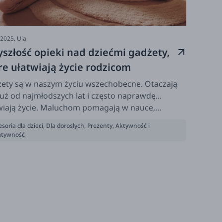
-2025,
Ula
yszłość opieki nad dziećmi gadżety,
re ułatwiają życie rodzicom
ety są w naszym życiu wszechobecne. Otaczają
już od najmłodszych lat i często naprawdę...
wiają życie. Maluchom pomagają w nauce,
słym - dają chwilę wytchnienia w tych
soria dla dzieci
,
Dla dorosłych
,
Prezenty
,
Aktywność i
eganych czasach. Zobaczcie jakie gadżety mamy
atywność
Was w Dobrych Liskach i wybierzcie te, które
ardziej Wam się przydadzą.