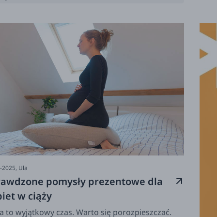
zaże
szych i dla starszych dzieci.
kobi
-2025,
Ula
rawdzone pomysły prezentowe dla
iet w ciąży
a to wyjątkowy czas. Warto się porozpieszczać.