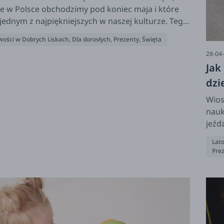
e w Polsce obchodzimy pod koniec maja i które
 jednym z najpiękniejszych w naszej kulturze. Tego
 to mamy grają pierwsze skrzypce. I to im należy
ości w Dobrych Liskach
,
Dla dorosłych
,
Prezenty
,
Święta
wymarzony, bajkowy dzień. Zobaczcie jak możecie
28-04
spędzić razem z dziećmi, ale też swoimi mamami.
Jak
dzi
Wios
nauk
jeźd
rowe
Lato
desk
Pre
i nie