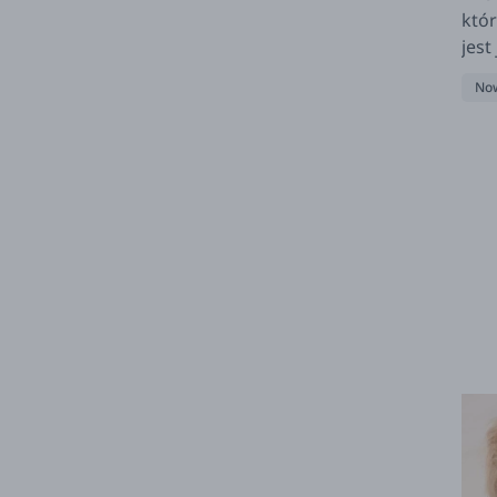
któr
jest
dnia
Now
się 
go 