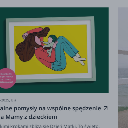
ucha. Twórcza zabawa przy robieniu
snoręcznych laurek to świetny sposób na naukę
tii i dzielenie się radością z najbliższymi.
zorne czytanie książek o uczuciach i wspólne
ytulanie pod kocykiem domkną ten czas atmosferą
oju i bezpieczeństwa. Pamiętajcie, że
piękniejszym walentynkowym prezentem jest po
tu Wasz czas, uwaga i szczery, wspólny śmiech.
-2025,
Ula
ealne pomysły na wspólne spędzenie
ia Mamy z dzieckiem
kimi krokami zbliża się Dzień Matki. To święto,