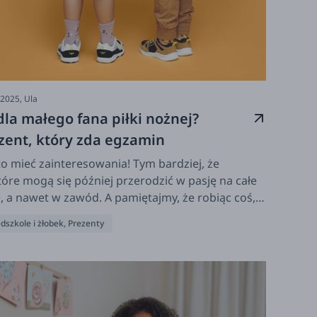
-2025,
Ula
dla małego fana piłki nożnej?
zent, który zda egzamin
o mieć zainteresowania! Tym bardziej, że
tóre mogą się później przerodzić w pasję na całe
e, a nawet w zawód. A pamiętajmy, że robiąc coś,
ubimy nie przepracujemy ani jednego dnia!
dszkole i żłobek
,
Prezenty
czcie co możecie podarować małemu fanowi...
 nożnej! I poczytajcie skąd się wzięła ta dyscyplina
tu! Gotowi? Zapraszamy do lektury!