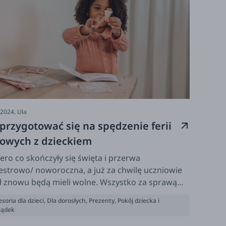
-2024,
Ula
 przygotować się na spędzenie ferii
owych z dzieckiem
ero co skończyły się święta i przerwa
estrowo/ noworoczna, a już za chwilę uczniowie
ł znowu będą mieli wolne. Wszystko za sprawą
i, na które czekają dzieciaki w różnym wieku - od
soria dla dzieci
,
Dla dorosłych
,
Prezenty
,
Pokój dziecka i
 najmłodszych począwszy, po te całkiem już duże.
ządek
 można robić na ferie w domu? Sprawdźcie!