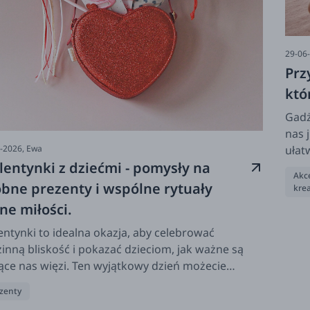
29-06
Prz
któ
Gadż
nas 
ułat
-2026,
Ewa
entynki z dziećmi - pomysły na
doro
Akce
zabi
bne prezenty i wspólne rytuały
kre
dla 
ne miłości.
najb
ntynki to idealna okazja, aby celebrować
inną bliskość i pokazać dzieciom, jak ważne są
ące nas więzi. Ten wyjątkowy dzień możecie
ząć od wspólnego śniadania z akcentem
zenty
duszek, które wywoła uśmiech na twarzy każdego