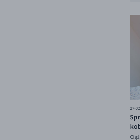
młod
27-02
Sp
kob
Ciąż