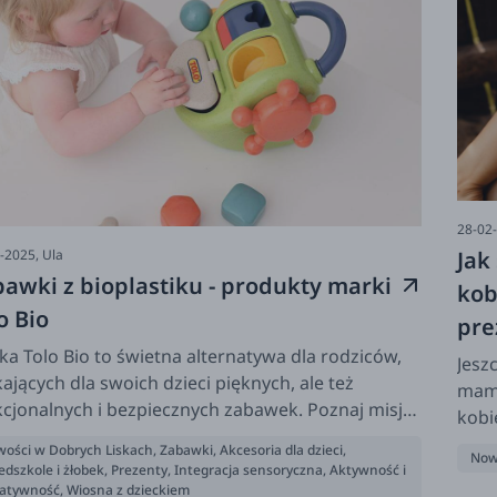
28-02
Jak
-2025,
Ula
awki z bioplastiku - produkty marki
kob
o Bio
pre
a Tolo Bio to świetna alternatywa dla rodziców,
Jesz
ających dla swoich dzieci pięknych, ale też
mamy
cjonalnych i bezpiecznych zabawek. Poznaj misję
kobi
ki, zobacz proponowane przez nas produkty i daj
inny
ości w Dobrych Liskach
,
Zabawki
,
Akcesoria dla dzieci
,
Now
wciągnąć do świata świetnej zabawy z Tolo Bio. To
rajs
edszkole i żłobek
,
Prezenty
,
Integracja sensoryczna
,
Aktywność i
r, którego nie będziecie żałować! Świetne i dla
eatywność
,
Wiosna z dzieckiem