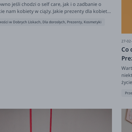
wno jeśli chodzi o self care, jak i o zadbanie o
kie nam kobiety w ciąży. Jakie prezenty dla kobiet
ąży podarować? Co się sprawdzi? Zobaczcie w
ości w Dobrych Liskach
,
Dla dorosłych
,
Prezenty
,
Kosmetyki
zym zestawieniu!
27-02
Co 
Pre
Wart
niek
życi
co l
Prze
Zoba
piłki
spor