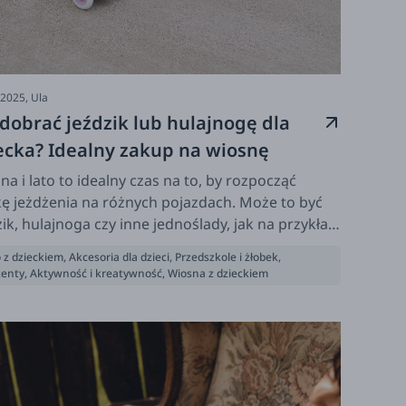
-2025,
Ula
 dobrać jeździk lub hulajnogę dla
ecka? Idealny zakup na wiosnę
na i lato to idealny czas na to, by rozpocząć
ę jeżdżenia na różnych pojazdach. Może to być
zik, hulajnoga czy inne jednoślady, jak na przykład
r. Dzieci chętnie też sięgają na przykład po
 z dzieckiem
,
Akcesoria dla dzieci
,
Przedszkole i żłobek
,
orolki. Zobaczcie nasze propozycje dla maluchów
zenty
,
Aktywność i kreatywność
,
Wiosna z dzieckiem
 tylko.