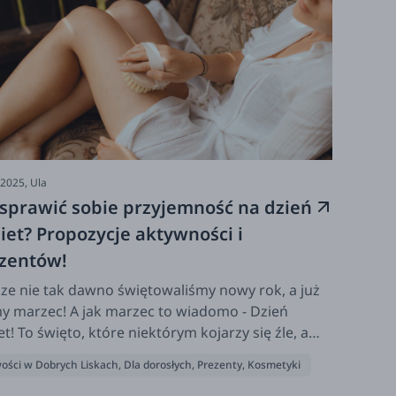
-2025,
Ula
 sprawić sobie przyjemność na dzień
iet? Propozycje aktywności i
zentów!
cze nie tak dawno świętowaliśmy nowy rok, a już
 marzec! A jak marzec to wiadomo - Dzień
et! To święto, które niektórym kojarzy się źle, a
 są za młodzi by pamiętać czasy, kiedy goździk i
ości w Dobrych Liskach
,
Dla dorosłych
,
Prezenty
,
Kosmetyki
topy zamiast cieszyć przyprawiały o uśmiech