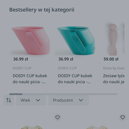
Bestsellery w tej kategorii
36.99 zł
36.99 zł
59.00 zł
DOIDY CUP
DOIDY CUP
Done by Deer
DOIDY CUP kubek
DOIDY CUP kubek
Zestaw łyżec
do nauki picia -
do nauki picia -
do nauki jed
różany
morski
Tiny Farm Po
Wiek
Producent