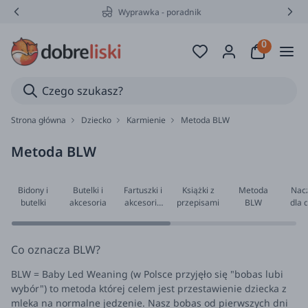
Wyprawka - poradnik
Strona główna
Dziecko
Karmienie
Metoda BLW
Metoda BLW
Bidony i
Butelki i
Fartuszki i
Książki z
Metoda
Nacz
butelki
akcesoria
akcesoria
przepisami
BLW
dla d
do
gotowania
Co oznacza BLW?
BLW = Baby Led Weaning (w Polsce przyjęło się "bobas lubi
wybór") to metoda której celem jest przestawienie dziecka z
mleka na normalne jedzenie. Nasz bobas od pierwszych dni