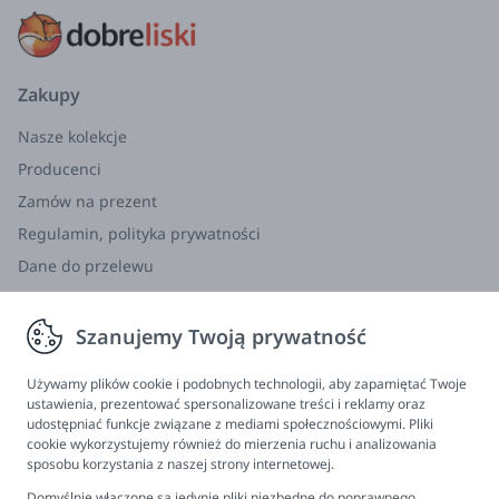
Zakupy
Nasze kolekcje
Producenci
Zamów na prezent
Regulamin, polityka prywatności
Dane do przelewu
Zwroty, wymiana, reklamacja
Szanujemy Twoją prywatność
Informacje
Program lojalnościowy
Używamy plików cookie i podobnych technologii, aby zapamiętać Twoje
ustawienia, prezentować spersonalizowane treści i reklamy oraz
FAQ - najczęściej zadawane pytania
udostępniać funkcje związane z mediami społecznościowymi. Pliki
cookie wykorzystujemy również do mierzenia ruchu i analizowania
Newsletter
sposobu korzystania z naszej strony internetowej.
Kontakt
Domyślnie włączone są jedynie pliki niezbędne do poprawnego