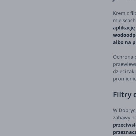
Krem z fi
miejscach
aplikację
wodoodpo
albo na p
Ochrona pr
przewiewn
dzieci tak
promieni
Filtry
W Dobrych
zabawy na
przeciwsł
przeznacz