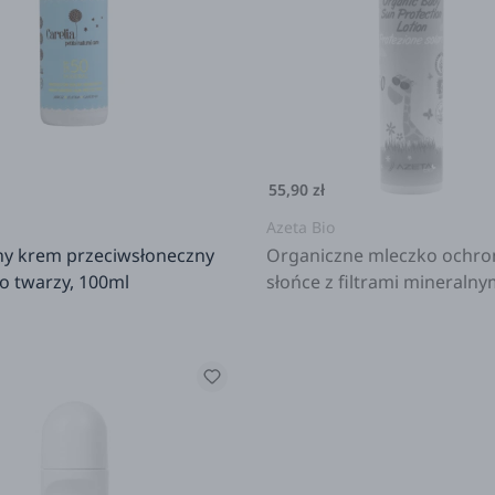
55,90 zł
Azeta Bio
ny krem przeciwsłoneczny
Organiczne mleczko ochro
o twarzy, 100ml
słońce z filtrami mineralnym
50+ dla dzieci od 0m+