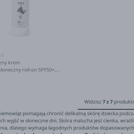
CO
zny krem
łoneczny roll-on SPF50+,
0m+
Widzisz
7
z
7
produkt
a niemowląt pomagają chronić delikatną skórę dziecka podcz
ch wyjść w słoneczne dni. Skóra malucha jest cienka, wrażl
nia, dlatego wymaga łagodnych produktów dopasowanych d