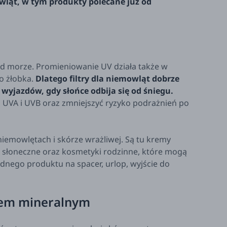
wląt, w tym produkty polecane już od
ad morze. Promieniowanie UV działa także w
o żłobka.
Dlatego filtry dla niemowląt dobrze
 wyjazdów, gdy słońce odbija się od śniegu.
UVA i UVB oraz zmniejszyć ryzyko podrażnień po
 niemowlętach i skórze wrażliwej. Są tu kremy
y słoneczne oraz kosmetyki rodzinne, które mogą
dnego produktu na spacer, urlop, wyjście do
trem mineralnym