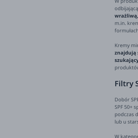
W produkt
odbijając
wrażliwą,
m.in. kre
formułach
Kremy min
znajdują 
szukając
produktów
Filtry 
Dobór SPF
SPF 50+ s
podczas d
lub u star
W kategor