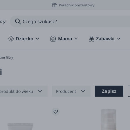
Poradnik prezentowy
amy
Dziecko
Mama
Zabawki
ne filtry
i
Zapisz
produkt do wieku
Producent
miesięcy
Azeta Bio
miesięcy
Bubble&CO
 miesięcy
Carelia