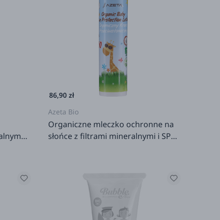
86,90 zł
Azeta Bio
Organiczne mleczko ochronne na
alnymi i
słońce z filtrami mineralnymi i SPF
i od
50+ dla dzieci od 0m+, 100 ml