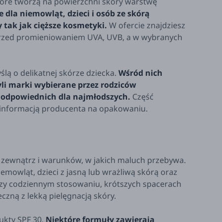
które tworzą na powierzchni skóry warstwę
 dla niemowląt, dzieci i osób ze skórą
 tak jak cięższe kosmetyki.
W ofercie znajdziesz
 przed promieniowaniem UVA, UVB, a w wybranych
ą o delikatnej skórze dziecka.
Wśród nich
li marki wybierane przez rodziców
 odpowiednich dla najmłodszych.
Część
 informacją producenta na opakowaniu.
a zewnątrz i warunków, w jakich maluch przebywa.
emowląt, dzieci z jasną lub wrażliwą skórą oraz
przy codziennym stosowaniu, krótszych spacerach
czną z lekką pielęgnacją skóry.
ukty SPF 30.
Niektóre formuły zawierają