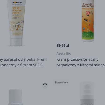
MomMe
89,99 zł
Azeta Bio
y parasol od słonka, krem
Krem przeciwsłoneczny
łoneczny z filtrem SPF 50,
organiczny z filtrami miner
SPF 30 dla dorosłych i dziec
rodziców
0m+, 100 ml
Rozmiary