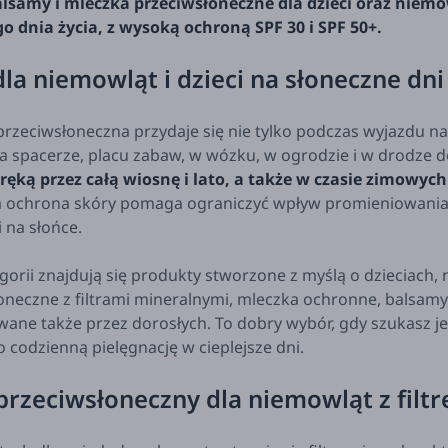
lsamy i mleczka przeciwsłoneczne dla dzieci oraz niemo
o dnia życia, z wysoką ochroną SPF 30 i SPF 50+.
 dla niemowląt i dzieci na słoneczne dni
rzeciwsłoneczna przydaje się nie tylko podczas wyjazdu n
na spacerze, placu zabaw, w wózku, w ogrodzie i w drodze d
ręką przez całą wiosnę i lato, a także w czasie zimowych
 ochrona skóry pomaga ograniczyć wpływ promieniowania 
 na słońce.
egorii znajdują się produkty stworzone z myślą o dzieciach,
oneczne z filtrami mineralnymi, mleczka ochronne, balsam
wane także przez dorosłych. To dobry wybór, gdy szukasz je
 codzienną pielęgnację w cieplejsze dni.
rzeciwsłoneczny dla niemowląt z fil