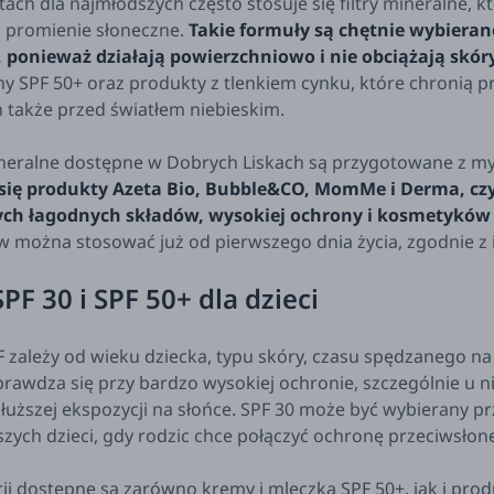
ach dla najmłodszych często stosuje się filtry mineralne, 
ą promienie słoneczne.
Takie formuły są chętnie wybierane
 ponieważ działają powierzchniowo i nie obciążają skóry
my SPF 50+ oraz produkty z tlenkiem cynku, które chronią
 także przed światłem niebieskim.
eralne dostępne w Dobrych Liskach są przygotowane z myśl
się produkty Azeta Bio, Bubble&CO, MomMe i Derma, czy
ych łagodnych składów, wysokiej ochrony i kosmetyków
 można stosować już od pierwszego dnia życia, zgodnie z
SPF 30 i SPF 50+ dla dzieci
 zależy od wieku dziecka, typu skóry, czasu spędzanego n
prawdza się przy bardzo wysokiej ochronie, szczególnie u ni
łuższej ekspozycji na słońce. SPF 30 może być wybierany 
szych dzieci, gdy rodzic chce połączyć ochronę przeciwsłone
ii dostępne są zarówno kremy i mleczka SPF 50+, jak i prod