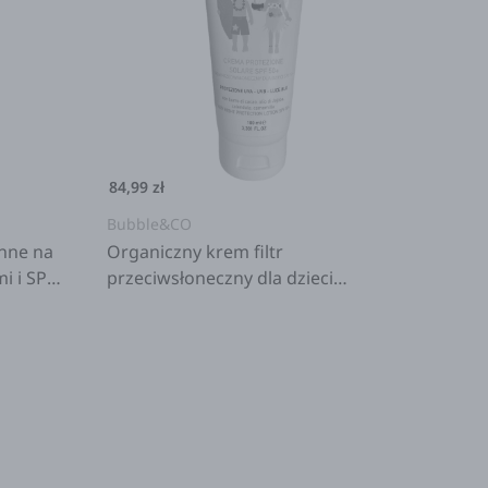
84,99 zł
Bubble&CO
nne na
Organiczny krem filtr
i i SPF
przeciwsłoneczny dla dzieci
SPF50+, 100 ml, 0m+