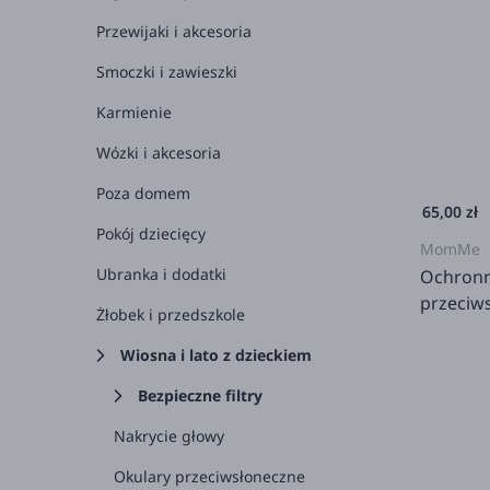
1+
Przewijaki i akcesoria
2+
Smoczki i zawieszki
3+
Karmienie
4+
Wózki i akcesoria
5+
Poza domem
65,00 zł
6+
Pokój dziecięcy
MomMe
7+
Ubranka i dodatki
Ochronn
przeciws
8+
Żłobek i przedszkole
50 ml
dla 
Wiosna i lato z dzieckiem
Bezpieczne filtry
Nakrycie głowy
Okulary przeciwsłoneczne