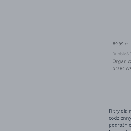
89,99 zł
Bubble&
Organic
przeciws
70 ml, 
Filtry dl
codzienny
podrażnie