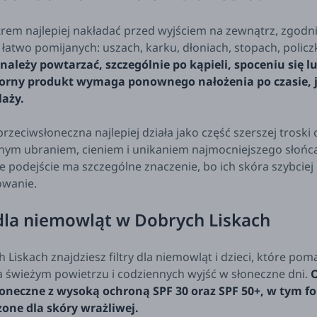
ltrem najlepiej nakładać przed wyjściem na zewnątrz, zgodn
 łatwo pomijanych: uszach, karku, dłoniach, stopach, policz
 należy powtarzać, szczególnie po kąpieli, spoceniu się 
rny produkt wymaga ponownego nałożenia po czasie, jeś
laży.
zeciwsłoneczna najlepiej działa jako część szerszej troski 
ym ubraniem, cieniem i unikaniem najmocniejszego słońca
ie podejście ma szczególne znaczenie, bo ich skóra szybciej
owanie.
 dla niemowląt w Dobrych Liskach
 Liskach znajdziesz filtry dla niemowląt i dzieci, które p
 świeżym powietrzu i codziennych wyjść w słoneczne dni.
O
oneczne z wysoką ochroną SPF 30 oraz SPF 50+, w tym fo
one dla skóry wrażliwej.