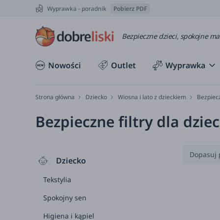
Wyprawka - poradnik
Pobierz PDF
Bezpieczne dzieci, spokojne m
Nowości
Outlet
Wyprawka
Strona główna
Dziecko
Wiosna i lato z dzieckiem
Bezpiecz
Bezpieczne filtry dla dziec
Dopasuj 
Dziecko
0-3 
Tekstylia
3-6 
Spokojny sen
6-12
Higiena i kąpiel