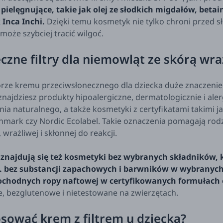
 pielęgnujące, takie jak olej ze słodkich migdałów, betai
 Inca Inchi.
Dzięki temu kosmetyk nie tylko chroni przed sł
 może szybciej tracić wilgoć.
czne filtry dla niemowląt ze skórą wra
rze kremu przeciwsłonecznego dla dziecka duże znaczenie ma 
 znajdziesz produkty hipoalergiczne, dermatologicznie i a
ia naturalnego, a także kosmetyki z certyfikatami takimi ja
anmark czy Nordic Ecolabel. Takie oznaczenia pomagają ro
, wrażliwej i skłonnej do reakcji.
 znajdują się też kosmetyki bez wybranych składników, k
p. bez substancji zapachowych i barwników w wybranych
pochodnych ropy naftowej w certyfikowanych formułach 
, bezglutenowe i nietestowane na zwierzętach.
osować krem z filtrem u dziecka?