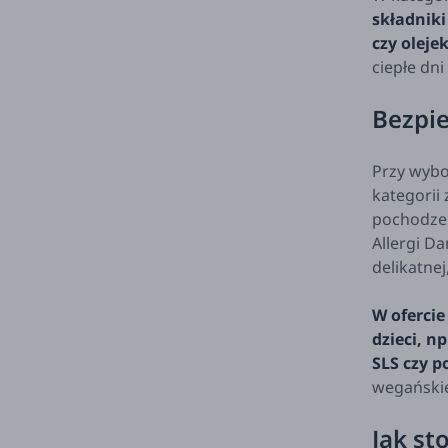
składniki
czy olejek
ciepłe dni
Bezpie
Przy wybo
kategorii
pochodzen
Allergi D
delikatnej
W ofercie
dzieci, n
SLS czy 
wegańskie
Jak st