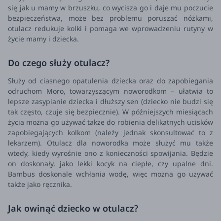
się jak u mamy w brzuszku, co wycisza go i daje mu poczucie
bezpieczeństwa, może bez problemu poruszać nóżkami,
otulacz redukuje kolki i pomaga we wprowadzeniu rutyny w
życie mamy i dziecka.
Do czego służy otulacz?
Służy od ciasnego opatulenia dziecka oraz do zapobiegania
odruchom Moro, towarzyszącym noworodkom – ułatwia to
lepsze zasypianie dziecka i dłuższy sen (dziecko nie budzi się
tak często, czuje się bezpiecznie). W późniejszych miesiącach
życia można go używać także do robienia delikatnych ucisków
zapobiegających kolkom (należy jednak skonsultować to z
lekarzem). Otulacz dla noworodka może służyć mu także
wtedy, kiedy wyrośnie ono z konieczności spowijania. Będzie
on doskonały, jako lekki kocyk na ciepłe, czy upalne dni.
Bambus doskonale wchłania wodę, więc można go używać
także jako ręcznika.
Jak owinąć dziecko w otulacz?