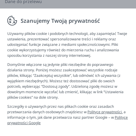
Dane do przelewu
Zwroty, wymiana, reklamacja
Szanujemy Twoją prywatność
Informacje
Program lojalnościowy
Używamy plików cookie i podobnych technologii, aby zapamiętać Twoje
ustawienia, prezentować spersonalizowane treści i reklamy oraz
FAQ - najczęściej zadawane pytania
udostępniać funkcje związane z mediami społecznościowymi. Pliki
cookie wykorzystujemy również do mierzenia ruchu i analizowania
Newsletter
sposobu korzystania z naszej strony internetowej.
Kontakt
Domyślnie włączone są jedynie pliki niezbędne do poprawnego
Ustawienia plików cookies
działania strony. Poniżej możesz zaakceptować wszystkie rodzaje
plików, klikając “Zaakceptuj wszystkie”, lub odmówić ich używania (z
Biuro obsługi klienta
wyjątkiem niezbędnych). Możesz też dostosować pliki do swoich
potrzeb, wybierając “Dostosuj zgody”. Udzieloną zgodę możesz w
dowolnym momencie wycofać lub zmienić, klikając w link “Ustawienia
Pon. - Pt. 9:00 - 16:00
plików cookies” na dole strony.
+48 694 596 187
Szczegóły o używanych przez nas plikach cookie oraz zasadach
przetwarzania danych osobowych znajdziesz w
Polityce prywatności.
a
informacje o tym, jak dane przetwarza nasz partner Google – w
Polityce
prywatności Google