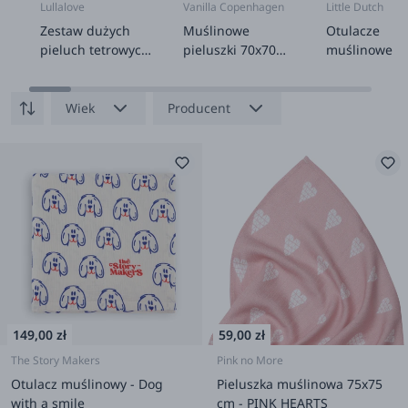
Lullalove
Vanilla Copenhagen
Little Dutch
Zestaw dużych
Muślinowe
Otulacze
pieluch tetrowych
pieluszki 70x70
muślinowe 7
- 60x80 cm, 4
cm, 6szt. -
cm - Baby Bu
sztuki
Honeybee
Wiek
Producent
149,00 zł
59,00 zł
The Story Makers
Pink no More
Otulacz muślinowy - Dog
Pieluszka muślinowa 75x75
with a smile
cm - PINK HEARTS