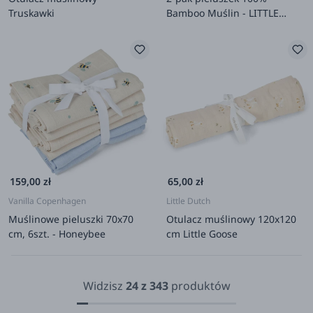
Truskawki
Bamboo Muślin - LITTLE
SAVANNAH La Millou x
Dobreliski
159,00 zł
65,00 zł
Vanilla Copenhagen
Little Dutch
Muślinowe pieluszki 70x70
Otulacz muślinowy 120x120
cm, 6szt. - Honeybee
cm Little Goose
Widzisz
24
z
343
produktów