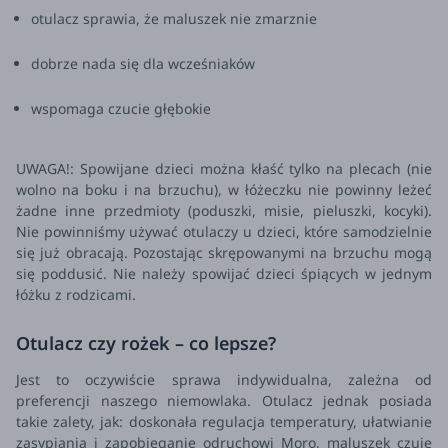
otulacz sprawia, że maluszek nie zmarznie
dobrze nada się dla wcześniaków
wspomaga czucie głębokie
UWAGA!: Spowijane dzieci można kłaść tylko na plecach (nie
wolno na boku i na brzuchu), w łóżeczku nie powinny leżeć
żadne inne przedmioty (poduszki, misie, pieluszki, kocyki).
Nie powinniśmy używać otulaczy u dzieci, które samodzielnie
się już obracają. Pozostając skrępowanymi na brzuchu mogą
się poddusić. Nie należy spowijać dzieci śpiących w jednym
łóżku z rodzicami.
Otulacz czy rożek – co lepsze?
Jest to oczywiście sprawa indywidualna, zależna od
preferencji naszego niemowlaka. Otulacz jednak posiada
takie zalety, jak: doskonała regulacja temperatury, ułatwianie
zasypiania i zapobieganie odruchowi Moro, maluszek czuje