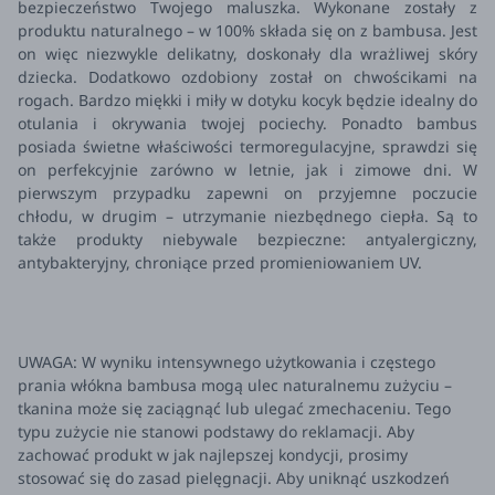
bezpieczeństwo Twojego maluszka. Wykonane zostały z
produktu naturalnego – w 100% składa się on z bambusa. Jest
on więc niezwykle delikatny, doskonały dla wrażliwej skóry
dziecka. Dodatkowo ozdobiony został on chwościkami na
rogach. Bardzo miękki i miły w dotyku kocyk będzie idealny do
otulania i okrywania twojej pociechy. Ponadto bambus
posiada świetne właściwości termoregulacyjne, sprawdzi się
on perfekcyjnie zarówno w letnie, jak i zimowe dni. W
pierwszym przypadku zapewni on przyjemne poczucie
chłodu, w drugim – utrzymanie niezbędnego ciepła. Są to
także produkty niebywale bezpieczne: antyalergiczny,
antybakteryjny, chroniące przed promieniowaniem UV.
UWAGA: W wyniku intensywnego użytkowania i częstego
prania włókna bambusa mogą ulec naturalnemu zużyciu –
tkanina może się zaciągnąć lub ulegać zmechaceniu. Tego
typu zużycie nie stanowi podstawy do reklamacji. Aby
zachować produkt w jak najlepszej kondycji, prosimy
stosować się do zasad pielęgnacji. Aby uniknąć uszkodzeń