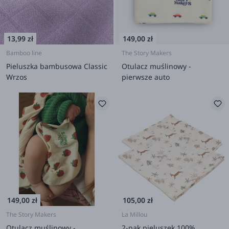
13,99 zł
149,00 zł
Bamboo line
The Story Makers
Pieluszka bambusowa Classic
Otulacz muślinowy -
Wrzos
pierwsze auto
149,00 zł
105,00 zł
The Story Makers
La Millou
Otulacz muślinowy -
2-pak pieluszek 100%