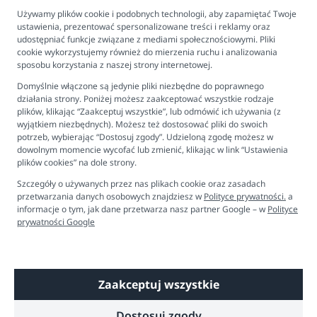
Program lojalnościowy
Używamy plików cookie i podobnych technologii, aby zapamiętać Twoje
ustawienia, prezentować spersonalizowane treści i reklamy oraz
FAQ - najczęściej zadawane pytania
udostępniać funkcje związane z mediami społecznościowymi. Pliki
cookie wykorzystujemy również do mierzenia ruchu i analizowania
Newsletter
sposobu korzystania z naszej strony internetowej.
Kontakt
Domyślnie włączone są jedynie pliki niezbędne do poprawnego
Ustawienia plików cookies
działania strony. Poniżej możesz zaakceptować wszystkie rodzaje
plików, klikając “Zaakceptuj wszystkie”, lub odmówić ich używania (z
Biuro obsługi klienta
wyjątkiem niezbędnych). Możesz też dostosować pliki do swoich
potrzeb, wybierając “Dostosuj zgody”. Udzieloną zgodę możesz w
dowolnym momencie wycofać lub zmienić, klikając w link “Ustawienia
Pon. - Pt. 9:00 - 16:00
plików cookies” na dole strony.
+48 694 596 187
Szczegóły o używanych przez nas plikach cookie oraz zasadach
przetwarzania danych osobowych znajdziesz w
Polityce prywatności.
a
informacje o tym, jak dane przetwarza nasz partner Google – w
Polityce
prywatności Google
Zaakceptuj wszystkie
Copyright © 2026 Dobre Liski - Bezpieczne dzieci, spokojne mamy
Dostosuj zgody