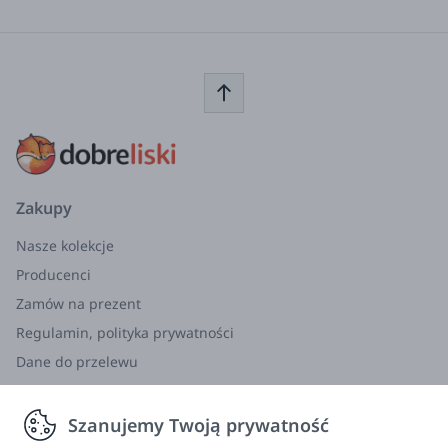
Zakupy
Nasze kolekcje
Producenci
Zamów na prezent
Regulamin, polityka prywatności
Dane do przelewu
Zwroty, wymiana, reklamacja
Szanujemy Twoją prywatność
Informacje