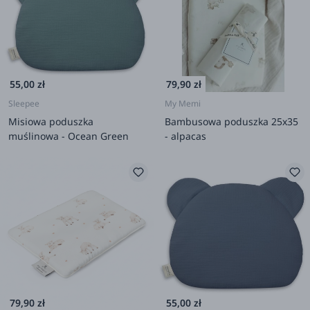
55,00 zł
79,90 zł
Sleepee
My Memi
Misiowa poduszka
Bambusowa poduszka 25x35
muślinowa - Ocean Green
- alpacas
79,90 zł
55,00 zł