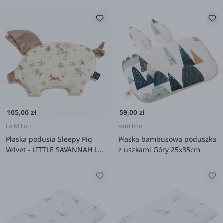
105,00 zł
59,00 zł
La Millou
samiboo
Płaska podusia Sleepy Pig
Płaska bambusowa poduszka
Velvet - LITTLE SAVANNAH La
z uszkami Góry 25x35cm
Millou x Dobreliski