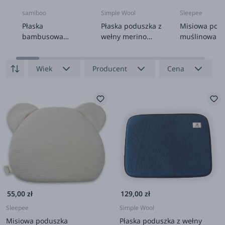
samiboo
Simple Wool
Sleepee
Płaska
Płaska poduszka z
Misiowa pod
bambusowa
wełny merino
muślinowa - 
poduszka z
GRAFITOWA
uszkami Rocking
Horses 25x35cm
Wiek
Producent
Cena
55,00 zł
129,00 zł
Sleepee
Simple Wool
Misiowa poduszka
Płaska poduszka z wełny