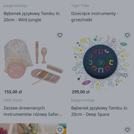
Juegaconmigo
Tiger Tribe
Bębenek językowy Tambu śr.
Dziecięce instrumenty -
20cm - Wild Jungle
grzechotki
155,00 zł
299,00 zł
Little Dutch
Juegaconmigo
Zestaw drewnianych
Bębenek językowy Tambu śr.
instrumentów różowy Safari
20cm - Deep Space
Friends FSC