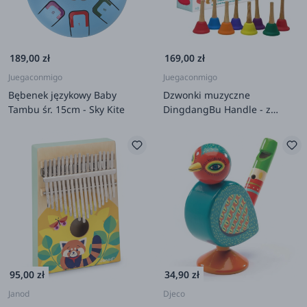
189,00 zł
169,00 zł
Juegaconmigo
Juegaconmigo
Bębenek językowy Baby
Dzwonki muzyczne
Tambu śr. 15cm - Sky Kite
DingdangBu Handle - z
drewnianym uchwytem
95,00 zł
34,90 zł
Janod
Djeco