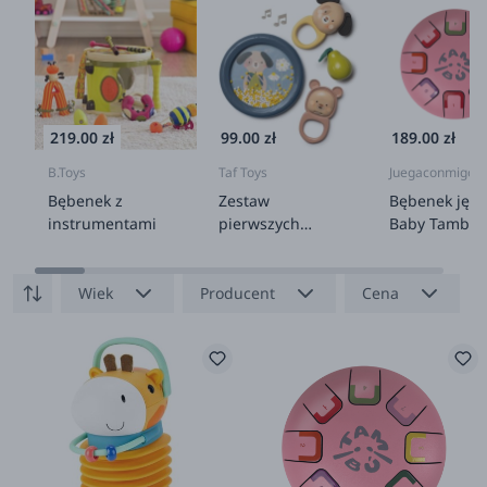
219.00 zł
99.00 zł
189.00 zł
B.Toys
Taf Toys
Juegaconmigo
Bębenek z
Zestaw
Bębenek jęz
instrumentami
pierwszych
Baby Tambu ś
instrumentów
15cm - Pinky
muzycznych
Winky
Wiek
Producent
Cena