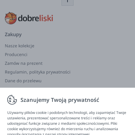
Zakupy
Nasze kolekcje
Producenci
Zamów na prezent
Regulamin, polityka prywatności
Dane do przelewu
Zwroty, wymiana, reklamacja
Szanujemy Twoją prywatność
Informacje
Program lojalnościowy
Używamy plików cookie i podobnych technologii, aby zapamiętać Twoje
ustawienia, prezentować spersonalizowane treści i reklamy oraz
FAQ - najczęściej zadawane pytania
udostępniać funkcje związane z mediami społecznościowymi. Pliki
cookie wykorzystujemy również do mierzenia ruchu i analizowania
Newsletter
sposobu korzystania z naszej strony internetowej.