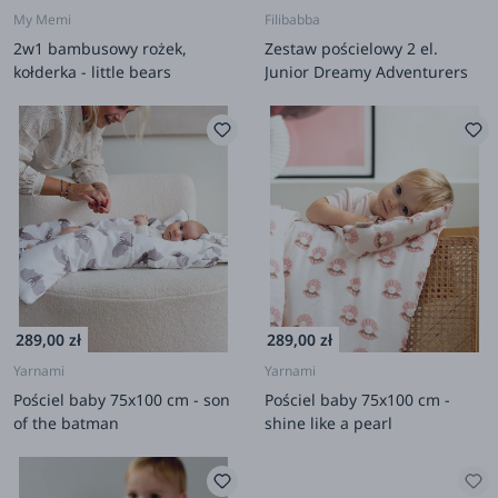
My Memi
Filibabba
2w1 bambusowy rożek,
Zestaw pościelowy 2 el.
kołderka - little bears
Junior Dreamy Adventurers
289,00 zł
289,00 zł
Yarnami
Yarnami
Pościel baby 75x100 cm - son
Pościel baby 75x100 cm -
of the batman
shine like a pearl