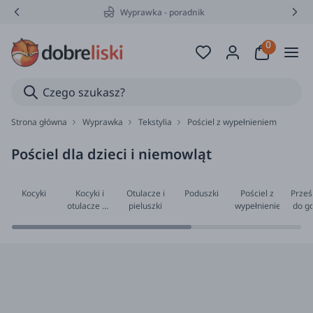
Wyprawka - poradnik
Strona główna
Wyprawka
Tekstylia
Pościel z wypełnieniem
Pościel dla dzieci i niemowląt
Kocyki
Kocyki i
Otulacze i
Poduszki
Pościel z
Prześ
otulacze do
pieluszki
wypełnieniem
do go
fotelika