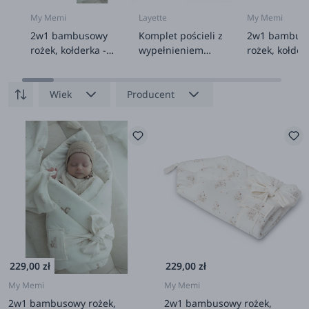
My Memi
Layette
My Memi
2w1 bambusowy
Komplet pościeli z
2w1 bambus
rożek, kołderka -
wypełnieniem
rożek, kołder
alpacas
GREENLAND
little sheeps
Wiek
Producent
229,00 zł
229,00 zł
My Memi
My Memi
2w1 bambusowy rożek,
2w1 bambusowy rożek,