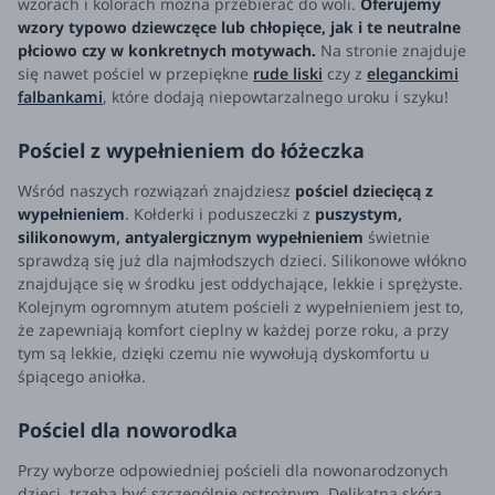
wzorach i kolorach można przebierać do woli.
Oferujemy
wzory typowo dziewczęce lub chłopięce, jak i te neutralne
płciowo czy w konkretnych motywach.
Na stronie znajduje
się nawet pościel w przepiękne
rude liski
czy z
eleganckimi
falbankami
, które dodają niepowtarzalnego uroku i szyku!
Pościel z wypełnieniem do łóżeczka
Wśród naszych rozwiązań znajdziesz
pościel dziecięcą z
wypełnieniem
. Kołderki i poduszeczki z
puszystym,
silikonowym, antyalergicznym wypełnieniem
świetnie
sprawdzą się już dla najmłodszych dzieci. Silikonowe włókno
znajdujące się w środku jest oddychające, lekkie i sprężyste.
Kolejnym ogromnym atutem pościeli z wypełnieniem jest to,
że zapewniają komfort cieplny w każdej porze roku, a przy
tym są lekkie, dzięki czemu nie wywołują dyskomfortu u
śpiącego aniołka.
Pościel dla noworodka
Przy wyborze odpowiedniej pościeli dla nowonarodzonych
dzieci, trzeba być szczególnie ostrożnym. Delikatna skóra