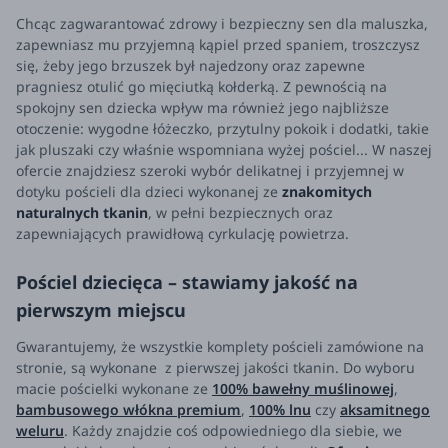
Chcąc zagwarantować zdrowy i bezpieczny sen dla maluszka,
zapewniasz mu przyjemną kąpiel przed spaniem, troszczysz
się, żeby jego brzuszek był najedzony oraz zapewne
pragniesz otulić go mięciutką kołderką. Z pewnością na
spokojny sen dziecka wpływ ma również jego najbliższe
otoczenie: wygodne łóżeczko, przytulny pokoik i dodatki, takie
jak pluszaki czy właśnie wspomniana wyżej pościel... W naszej
ofercie znajdziesz szeroki wybór delikatnej i przyjemnej w
dotyku pościeli dla dzieci wykonanej ze
znakomitych
naturalnych tkanin
, w pełni bezpiecznych oraz
zapewniających prawidłową cyrkulację powietrza.
Pościel dziecięca – stawiamy jakość na
pierwszym miejscu
Gwarantujemy, że wszystkie komplety pościeli zamówione na
stronie, są wykonane z pierwszej jakości tkanin. Do wyboru
macie pościelki wykonane ze
100% bawełny muślinowej
,
bambusowego włókna premium
,
100% lnu
czy
aksamitnego
weluru
. Każdy znajdzie coś odpowiedniego dla siebie, we