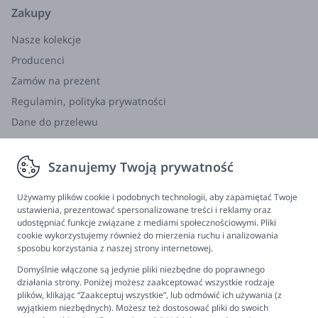
Zakupy
Nasze kolekcje
Producenci
Zamów na prezent
Regulamin, polityka prywatności
Dane do przelewu
Zwroty, wymiana, reklamacja
Szanujemy Twoją prywatność
Informacje
Program lojalnościowy
Używamy plików cookie i podobnych technologii, aby zapamiętać Twoje
ustawienia, prezentować spersonalizowane treści i reklamy oraz
FAQ - najczęściej zadawane pytania
udostępniać funkcje związane z mediami społecznościowymi. Pliki
cookie wykorzystujemy również do mierzenia ruchu i analizowania
Newsletter
sposobu korzystania z naszej strony internetowej.
Kontakt
Domyślnie włączone są jedynie pliki niezbędne do poprawnego
Ustawienia plików cookies
działania strony. Poniżej możesz zaakceptować wszystkie rodzaje
plików, klikając “Zaakceptuj wszystkie”, lub odmówić ich używania (z
Biuro obsługi klienta
wyjątkiem niezbędnych). Możesz też dostosować pliki do swoich