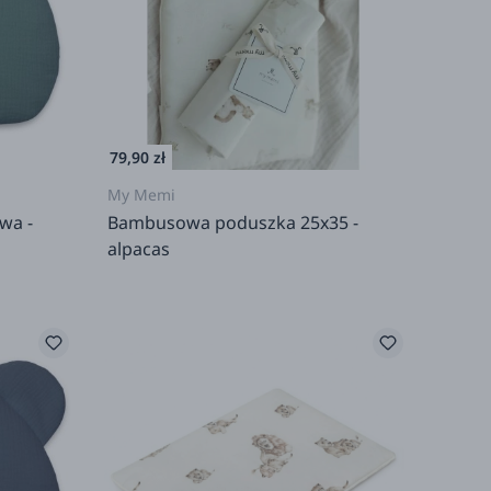
79,90 zł
My Memi
wa -
Bambusowa poduszka 25x35 -
alpacas