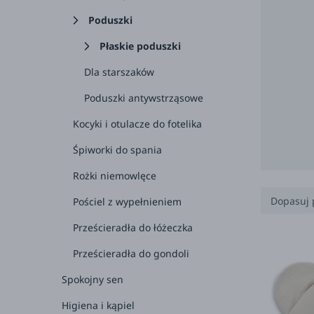
Poduszki
Płaskie poduszki
Dla starszaków
Poduszki antywstrząsowe
Kocyki i otulacze do fotelika
Śpiworki do spania
Rożki niemowlęce
Dopasuj 
Pościel z wypełnieniem
Prześcieradła do łóżeczka
0-3 
Prześcieradła do gondoli
3-6 
Spokojny sen
6-12
Higiena i kąpiel
1+