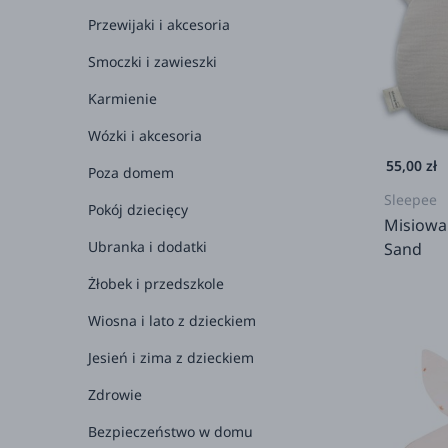
Przewijaki i akcesoria
2+
Smoczki i zawieszki
3+
Karmienie
4+
Wózki i akcesoria
5+
55,00 zł
Poza domem
6+
Sleepee
Pokój dziecięcy
7+
Misiowa
Ubranka i dodatki
Sand
8+
Żłobek i przedszkole
dla 
Wiosna i lato z dzieckiem
Jesień i zima z dzieckiem
Zdrowie
Bezpieczeństwo w domu