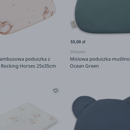
55,00 zł
Sleepee
bambusowa poduszka z
Misiowa poduszka muślino
 Rocking Horses 25x35cm
Ocean Green