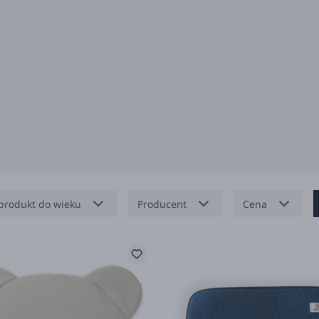
produkt do wieku
Producent
Cena
miesięcy
Bolo
miesięcy
La Millou
 miesięcy
My Memi
samiboo