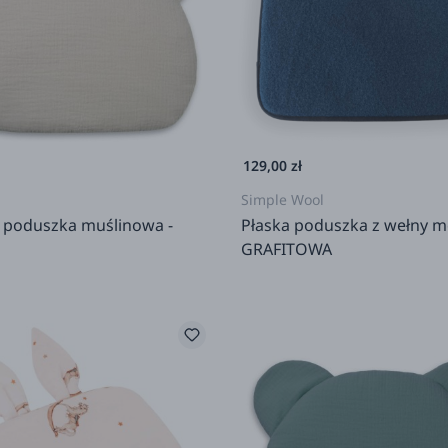
Simple Wool
Sleepee
129,00 zł
Simple Wool
 poduszka muślinowa -
Płaska poduszka z wełny m
GRAFITOWA
rodziców