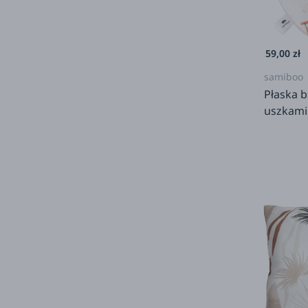
59,00 zł
samiboo
Płaska 
uszkami 
25x35c