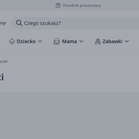
Poradnik prezentowy
amy
Dziecko
Mama
Zabawki
uszki
i