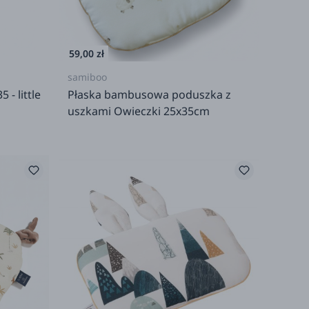
59,00 zł
samiboo
- little
Płaska bambusowa poduszka z
uszkami Owieczki 25x35cm