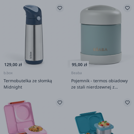
129,00 zł
95,00 zł
b.box
Beaba
Termobutelka ze słomką
Pojemnik - termos obiadowy
Midnight
ze stali nierdzewnej z
hermetycznym zamknięciem
300 ml - eucalyptus green