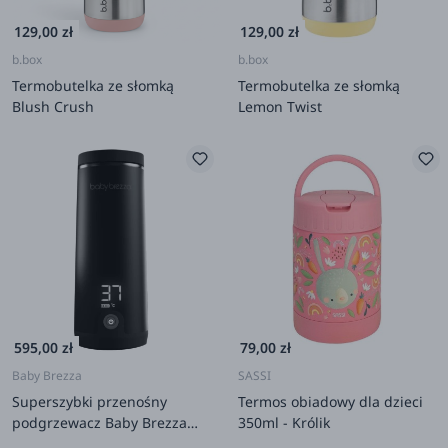
129,00 zł
129,00 zł
b.box
b.box
Termobutelka ze słomką
Termobutelka ze słomką
Blush Crush
Lemon Twist
595,00 zł
79,00 zł
Baby Brezza
SASSI
Superszybki przenośny
Termos obiadowy dla dzieci
podgrzewacz Baby Brezza
350ml - Królik
BRZ0179