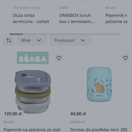
The cotton cloud
OMIE
Beaba
Duża torba
OMIEBOX lunch
Pojemnik na
termiczna - sorbet
box z termosem,
jedzenie ze st
Meadow
nierdzewnej 
silikonową
pokrywką, 25
Wiek
Producent
3 szt. - Adve
129,00 zł
84,00 zł
Beaba
Miniland
Pojemnik na jedzenie ze stali
Termos do posiłków mini 280