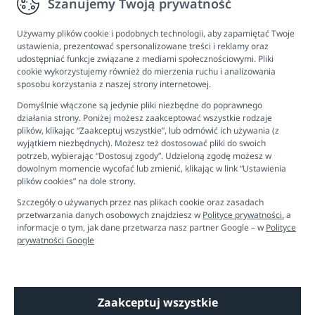
Szanujemy Twoją prywatność
Informacje
Program lojalnościowy
Używamy plików cookie i podobnych technologii, aby zapamiętać Twoje
ustawienia, prezentować spersonalizowane treści i reklamy oraz
FAQ - najczęściej zadawane pytania
udostępniać funkcje związane z mediami społecznościowymi. Pliki
cookie wykorzystujemy również do mierzenia ruchu i analizowania
Newsletter
sposobu korzystania z naszej strony internetowej.
Kontakt
Domyślnie włączone są jedynie pliki niezbędne do poprawnego
Ustawienia plików cookies
działania strony. Poniżej możesz zaakceptować wszystkie rodzaje
plików, klikając “Zaakceptuj wszystkie”, lub odmówić ich używania (z
Biuro obsługi klienta
wyjątkiem niezbędnych). Możesz też dostosować pliki do swoich
potrzeb, wybierając “Dostosuj zgody”. Udzieloną zgodę możesz w
dowolnym momencie wycofać lub zmienić, klikając w link “Ustawienia
Pon. - Pt. 9:00 - 16:00
plików cookies” na dole strony.
+48 694 596 187
Szczegóły o używanych przez nas plikach cookie oraz zasadach
przetwarzania danych osobowych znajdziesz w
Polityce prywatności.
a
informacje o tym, jak dane przetwarza nasz partner Google – w
Polityce
prywatności Google
Zaakceptuj wszystkie
Copyright © 2026 Dobre Liski - Bezpieczne dzieci, spokojne mamy