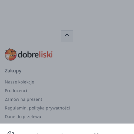
Zakupy
Nasze kolekcje
Producenci
Zamów na prezent
Regulamin, polityka prywatności
Dane do przelewu
Zwroty, wymiana, reklamacja