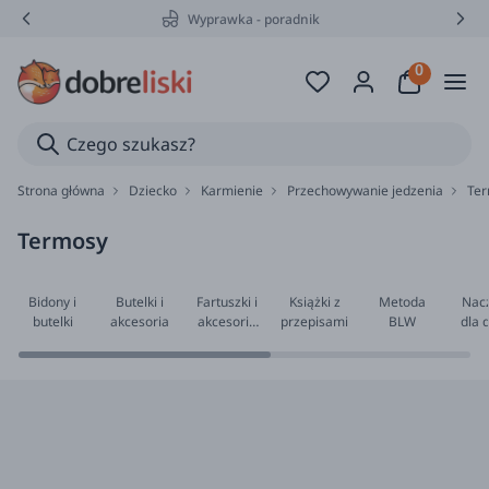
Wyprawka - poradnik
Strona główna
Dziecko
Karmienie
Przechowywanie jedzenia
Te
Termosy
Bidony i
Butelki i
Fartuszki i
Książki z
Metoda
Nacz
butelki
akcesoria
akcesoria
przepisami
BLW
dla d
do
gotowania