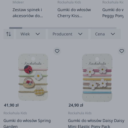
Mideer
Rockahula Kids
Rockahula Kids
Zestaw spinek i
Gumki do włosów
Gumki do wł
akcesoriów do
Cherry Kiss
Peggy Pony
włosów 68 el.
Scrunchie
Wiek
Producent
Cena
41,90 zł
24,90 zł
Rockahula Kids
Rockahula Kids
Gumki do włosów Spring
Gumki do włosów Daisy Daisy
Garden
Mini Elastic Pony Pack