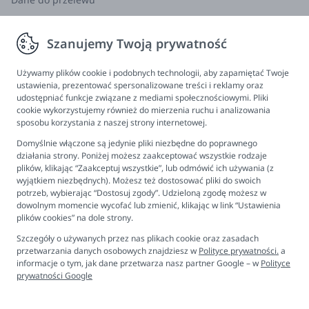
Zwroty, wymiana, reklamacja
Szanujemy Twoją prywatność
Informacje
Program lojalnościowy
Używamy plików cookie i podobnych technologii, aby zapamiętać Twoje
ustawienia, prezentować spersonalizowane treści i reklamy oraz
FAQ - najczęściej zadawane pytania
udostępniać funkcje związane z mediami społecznościowymi. Pliki
cookie wykorzystujemy również do mierzenia ruchu i analizowania
Newsletter
sposobu korzystania z naszej strony internetowej.
Kontakt
Domyślnie włączone są jedynie pliki niezbędne do poprawnego
Ustawienia plików cookies
działania strony. Poniżej możesz zaakceptować wszystkie rodzaje
plików, klikając “Zaakceptuj wszystkie”, lub odmówić ich używania (z
Biuro obsługi klienta
wyjątkiem niezbędnych). Możesz też dostosować pliki do swoich
potrzeb, wybierając “Dostosuj zgody”. Udzieloną zgodę możesz w
dowolnym momencie wycofać lub zmienić, klikając w link “Ustawienia
Pon. - Pt. 9:00 - 16:00
plików cookies” na dole strony.
+48 694 596 187
Szczegóły o używanych przez nas plikach cookie oraz zasadach
przetwarzania danych osobowych znajdziesz w
Polityce prywatności.
a
informacje o tym, jak dane przetwarza nasz partner Google – w
Polityce
prywatności Google