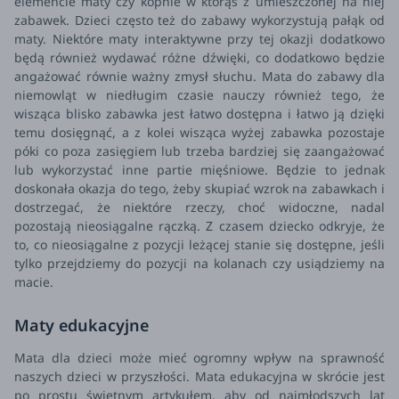
elemencie maty czy kopnie w którąś z umieszczonej na niej
zabawek. Dzieci często też do zabawy wykorzystują pałąk od
maty. Niektóre maty interaktywne przy tej okazji dodatkowo
będą również wydawać różne dźwięki, co dodatkowo będzie
angażować równie ważny zmysł słuchu.
Mata do zabawy dla
niemowląt w niedługim czasie nauczy również tego, że
wisząca blisko zabawka jest łatwo dostępna i łatwo ją dzięki
temu dosięgnąć, a z kolei wisząca wyżej zabawka pozostaje
póki co poza zasięgiem lub trzeba bardziej się zaangażować
lub wykorzystać inne partie mięśniowe. Będzie to jednak
doskonała okazja do tego, żeby skupiać wzrok na zabawkach i
dostrzegać, że niektóre rzeczy, choć widoczne, nadal
pozostają nieosiągalne rączką. Z czasem dziecko odkryje, że
to, co nieosiągalne z pozycji leżącej stanie się dostępne, jeśli
tylko przejdziemy do pozycji na kolanach czy usiądziemy na
macie.
Maty edukacyjne
Mata dla dzieci może mieć ogromny wpływ na sprawność
naszych dzieci w przyszłości. Mata edukacyjna w skrócie jest
po prostu świetnym artykułem, aby od najmłodszych lat