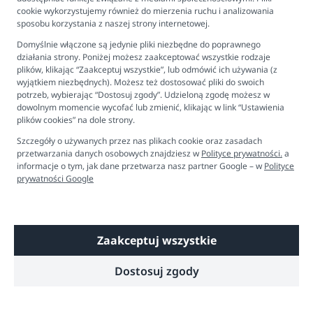
cookie wykorzystujemy również do mierzenia ruchu i analizowania
Newsletter
sposobu korzystania z naszej strony internetowej.
Kontakt
Domyślnie włączone są jedynie pliki niezbędne do poprawnego
Ustawienia plików cookies
działania strony. Poniżej możesz zaakceptować wszystkie rodzaje
plików, klikając “Zaakceptuj wszystkie”, lub odmówić ich używania (z
Biuro obsługi klienta
wyjątkiem niezbędnych). Możesz też dostosować pliki do swoich
potrzeb, wybierając “Dostosuj zgody”. Udzieloną zgodę możesz w
dowolnym momencie wycofać lub zmienić, klikając w link “Ustawienia
Pon. - Pt. 9:00 - 16:00
plików cookies” na dole strony.
+48 694 596 187
Szczegóły o używanych przez nas plikach cookie oraz zasadach
przetwarzania danych osobowych znajdziesz w
Polityce prywatności.
a
informacje o tym, jak dane przetwarza nasz partner Google – w
Polityce
prywatności Google
Zaakceptuj wszystkie
Copyright © 2026 Dobre Liski - Bezpieczne dzieci, spokojne mamy
Dostosuj zgody
Technologia
Shoper