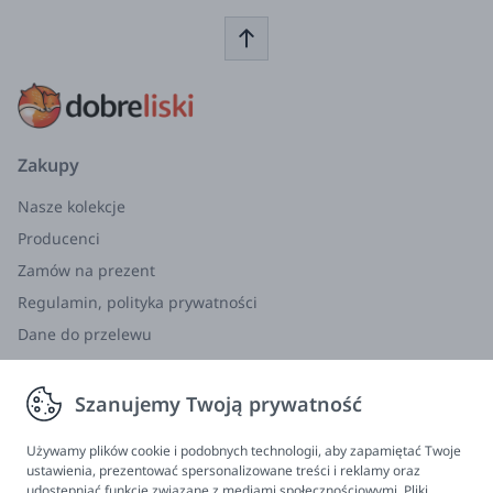
Zakupy
Nasze kolekcje
Producenci
Zamów na prezent
Regulamin, polityka prywatności
Dane do przelewu
Zwroty, wymiana, reklamacja
Szanujemy Twoją prywatność
Informacje
Program lojalnościowy
Używamy plików cookie i podobnych technologii, aby zapamiętać Twoje
ustawienia, prezentować spersonalizowane treści i reklamy oraz
FAQ - najczęściej zadawane pytania
udostępniać funkcje związane z mediami społecznościowymi. Pliki