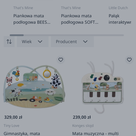
That's Mine
That's Mine
Little Dutch
Piankowa mata
Piankowa mata
Pałąk
podłogowa BEES
podłogowa SOFT
interaktywny
AND BEARS
BROWN
Newborn Nat
Wiek
Producent
329,00 zł
239,00 zł
Tiny Love
Konges slojd
Gimnastyka, mata
Mata muzyczna - multi