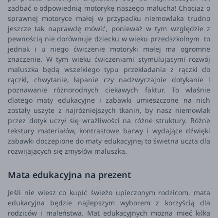
zadbać o odpowiednią motorykę naszego malucha!
Chociaż o
sprawnej motoryce małej w przypadku niemowlaka trudno
jeszcze tak naprawdę mówić, ponieważ w tym względzie z
pewnością nie dorównuje dziecku w wieku przedszkolnym to
jednak i u niego ćwiczenie motoryki małej ma ogromne
znaczenie. W tym wieku ćwiczeniami stymulującymi rozwój
maluszka będą wszelkiego typu przekładania z rączki do
rączki, chwytanie, łapanie czy nadzwyczajnie dotykanie i
poznawanie różnorodnych ciekawych faktur. To właśnie
dlatego maty edukacyjne i zabawki umieszczone na nich
zostały uszyte z najróżniejszych tkanin, by nasz niemowlak
przez dotyk uczył się wrażliwości na różne struktury.
Różne
tekstury materiałów, kontrastowe barwy i wydające dźwięki
zabawki doczepione do maty edukacyjnej to świetna uczta dla
rozwijających się zmysłów maluszka.
Mata edukacyjna na prezent
Jeśli nie wiesz co kupić świeżo upieczonym rodzicom, mata
edukacyjna będzie najlepszym wyborem z korzyścią dla
rodziców i maleństwa. Mat edukacyjnych można mieć kilka