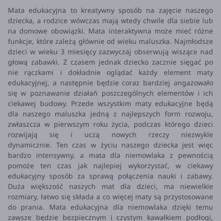
Mata edukacyjna to kreatywny sposób na zajęcie naszego
dziecka, a rodzice wówczas mają wtedy chwile dla siebie lub
na domowe obowiązki. Mata interaktywna może mieć różne
funkcje, które zależą głównie od wieku maluszka. Najmłodsze
dzieci w wieku 3 miesięcy zazwyczaj obserwują wiszące nad
głową zabawki. Z czasem jednak dziecko zacznie sięgać po
nie rączkami i dokładnie oglądać każdy element maty
edukacyjnej, a następnie będzie coraz bardziej angażowało
się w poznawanie działań poszczególnych elementów i ich
ciekawej budowy.
Przede wszystkim maty edukacyjne będą
dla naszego maluszka jedną z najlepszych form rozwoju,
zwłaszcza w pierwszym roku życia, podczas którego dzieci
rozwijają się i uczą nowych rzeczy niezwykle
dynamicznie.
Ten czas w życiu naszego dziecka jest więc
bardzo intensywny, a mata dla niemowlaka z pewnością
pomoże ten czas jak najlepiej wykorzystać, w ciekawy
edukacyjny sposób za sprawą połączenia nauki i zabawy.
Duża większość naszych mat dla dzieci, ma niewielkie
rozmiary, łatwo się składa a co więcej maty są przystosowane
do prania. Mata edukacyjna dla niemowlaka dzięki temu
zawsze będzie bezpiecznym i czystym kawałkiem podłogi,