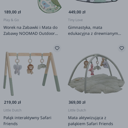
189,00 zł
449,00 zł
Play & Go
Tiny Love
Worek na Zabawki i Mata do
Gimnastyka, mata
Zabawy NOOMAD Outdoor
edukacyjna z drewnianym
2w1 - Parc
stojakiem Decor Luxe -
czarno-biała
219,00 zł
369,00 zł
Little Dutch
Little Dutch
Pałąk interaktywny Safari
Mata aktywizująca z
Friends
pałąkiem Safari Friends