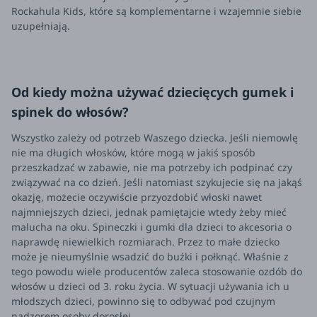
Rockahula Kids, które są komplementarne i wzajemnie siebie
uzupełniają.
Od kiedy można używać dziecięcych gumek i
spinek do włosów?
Wszystko zależy od potrzeb Waszego dziecka. Jeśli niemowlę
nie ma długich włosków, które mogą w jakiś sposób
przeszkadzać w zabawie, nie ma potrzeby ich podpinać czy
związywać na co dzień. Jeśli natomiast szykujecie się na jakąś
okazję, możecie oczywiście przyozdobić włoski nawet
najmniejszych dzieci, jednak pamiętajcie wtedy żeby mieć
malucha na oku. Spineczki i gumki dla dzieci to akcesoria o
naprawdę niewielkich rozmiarach. Przez to małe dziecko
może je nieumyślnie wsadzić do buźki i połknąć. Właśnie z
tego powodu wiele producentów zaleca stosowanie ozdób do
włosów u dzieci od 3. roku życia. W sytuacji używania ich u
młodszych dzieci, powinno się to odbywać pod czujnym
nadzorem osoby dorosłej.