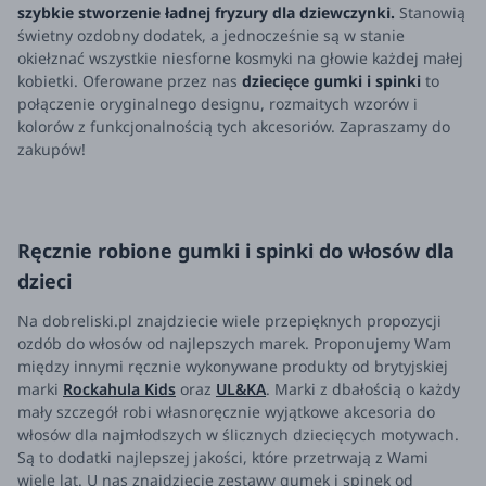
szybkie stworzenie ładnej fryzury dla dziewczynki.
Stanowią
świetny ozdobny dodatek, a jednocześnie są w stanie
okiełznać wszystkie niesforne kosmyki na głowie każdej małej
kobietki. Oferowane przez nas
dziecięce gumki i spinki
to
połączenie oryginalnego designu, rozmaitych wzorów i
kolorów z funkcjonalnością tych akcesoriów. Zapraszamy do
zakupów!
Ręcznie robione gumki i spinki do włosów dla
dzieci
Na dobreliski.pl znajdziecie wiele przepięknych propozycji
ozdób do włosów od najlepszych marek. Proponujemy Wam
między innymi ręcznie wykonywane produkty od brytyjskiej
marki
Rockahula Kids
oraz
UL&KA
. Marki z dbałością o każdy
mały szczegół robi własnoręcznie wyjątkowe akcesoria do
włosów dla najmłodszych w ślicznych dziecięcych motywach.
Są to dodatki najlepszej jakości, które przetrwają z Wami
wiele lat. U nas znajdziecie zestawy gumek i spinek od