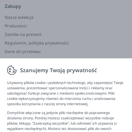
Zakupy
Nasze kolekcje
Producenci
Zamów na prezent
Regulamin, polityka prywatności
Dane do przelewu
Zwroty, wymiana, reklamacja
Szanujemy Twoją prywatność
Informacje
Program lojalnościowy
Używamy plików cookie i podobnych technologii, aby zapamiętać Twoje
ustawienia, prezentować spersonalizowane treści i reklamy oraz
FAQ - najczęściej zadawane pytania
udostępniać funkcje związane z mediami społecznościowymi. Pliki
cookie wykorzystujemy również do mierzenia ruchu i analizowania
Newsletter
sposobu korzystania z naszej strony internetowej.
Kontakt
Domyślnie włączone są jedynie pliki niezbędne do poprawnego
Ustawienia plików cookies
działania strony. Poniżej możesz zaakceptować wszystkie rodzaje
plików, klikając “Zaakceptuj wszystkie”, lub odmówić ich używania (z
Biuro obsługi klienta
wyjątkiem niezbędnych). Możesz też dostosować pliki do swoich