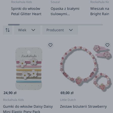
Rockahula Kids
Souza!
Rockahula Kids
Spinki do włosów
Opaska z białymi
Wieszak na s
Petal Glitter Heart
tiulowymi
Bright Rainb
kwiatkami i
Drops
złotymi
cyrkoniami Liyana
Wiek
Producent
24,90 zł
69,00 zł
Rockahula Kids
Little Dutch
Gumki do włosów Daisy Daisy
Zestaw biżuterii Strawberry
Mini Elastic Pony Pack