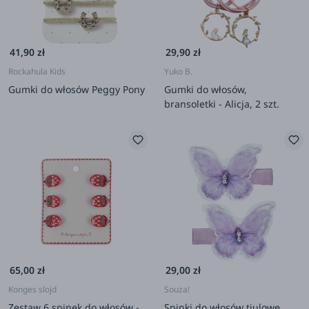
41,90 zł
29,90 zł
Rockahula Kids
Yuko B.
Gumki do włosów Peggy Pony
Gumki do włosów,
bransoletki - Alicja, 2 szt.
65,00 zł
29,00 zł
Konges slojd
Souza!
Zestaw 6 spinek do włosów -
Spinki do włosów tiulowe