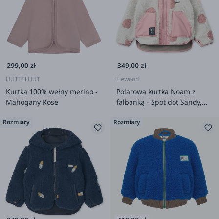
299,00 zł
349,00 zł
HUTTEliHUT
Liewood
Kurtka 100% wełny merino -
Polarowa kurtka Noam z
Mahogany Rose
falbanką - Spot dot Sandy,
Rose blush mix
Rozmiary
Rozmiary