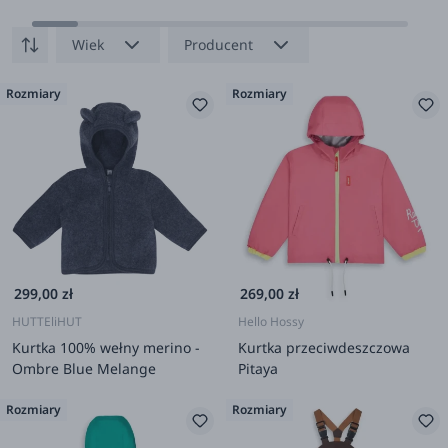
Brown Melange
Camel Melange
Ombre Blue
Melange
Wiek
Producent
Rozmiary
Rozmiary
299,00 zł
269,00 zł
HUTTEliHUT
Hello Hossy
Kurtka 100% wełny merino -
Kurtka przeciwdeszczowa
Ombre Blue Melange
Pitaya
Rozmiary
Rozmiary