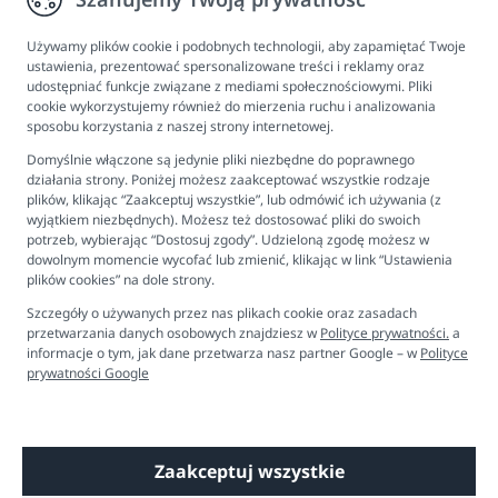
Informacje
Program lojalnościowy
Używamy plików cookie i podobnych technologii, aby zapamiętać Twoje
ustawienia, prezentować spersonalizowane treści i reklamy oraz
FAQ - najczęściej zadawane pytania
udostępniać funkcje związane z mediami społecznościowymi. Pliki
cookie wykorzystujemy również do mierzenia ruchu i analizowania
Newsletter
sposobu korzystania z naszej strony internetowej.
Kontakt
Domyślnie włączone są jedynie pliki niezbędne do poprawnego
Ustawienia plików cookies
działania strony. Poniżej możesz zaakceptować wszystkie rodzaje
plików, klikając “Zaakceptuj wszystkie”, lub odmówić ich używania (z
Biuro obsługi klienta
wyjątkiem niezbędnych). Możesz też dostosować pliki do swoich
potrzeb, wybierając “Dostosuj zgody”. Udzieloną zgodę możesz w
dowolnym momencie wycofać lub zmienić, klikając w link “Ustawienia
Pon. - Pt. 9:00 - 16:00
plików cookies” na dole strony.
+48 694 596 187
Szczegóły o używanych przez nas plikach cookie oraz zasadach
przetwarzania danych osobowych znajdziesz w
Polityce prywatności.
a
informacje o tym, jak dane przetwarza nasz partner Google – w
Polityce
prywatności Google
Zaakceptuj wszystkie
Copyright © 2026 Dobre Liski - Bezpieczne dzieci, spokojne mamy