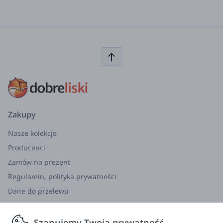
Zakupy
Nasze kolekcje
Producenci
Zamów na prezent
Regulamin, polityka prywatności
Dane do przelewu
Zwroty, wymiana, reklamacja
Szanujemy Twoją prywatność