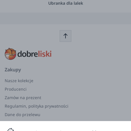
Ubranka dla lalek
Zakupy
Nasze kolekcje
Producenci
Zamów na prezent
Regulamin, polityka prywatności
Dane do przelewu
Zwroty, wymiana, reklamacja