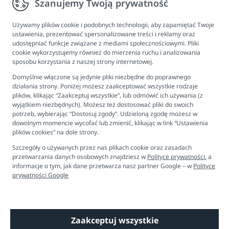
Szanujemy Twoją prywatność
Informacje
Program lojalnościowy
Używamy plików cookie i podobnych technologii, aby zapamiętać Twoje
ustawienia, prezentować spersonalizowane treści i reklamy oraz
FAQ - najczęściej zadawane pytania
udostępniać funkcje związane z mediami społecznościowymi. Pliki
cookie wykorzystujemy również do mierzenia ruchu i analizowania
Newsletter
sposobu korzystania z naszej strony internetowej.
Kontakt
Domyślnie włączone są jedynie pliki niezbędne do poprawnego
Ustawienia plików cookies
działania strony. Poniżej możesz zaakceptować wszystkie rodzaje
plików, klikając “Zaakceptuj wszystkie”, lub odmówić ich używania (z
Biuro obsługi klienta
wyjątkiem niezbędnych). Możesz też dostosować pliki do swoich
potrzeb, wybierając “Dostosuj zgody”. Udzieloną zgodę możesz w
dowolnym momencie wycofać lub zmienić, klikając w link “Ustawienia
Pon. - Pt. 9:00 - 16:00
plików cookies” na dole strony.
+48 694 596 187
Szczegóły o używanych przez nas plikach cookie oraz zasadach
przetwarzania danych osobowych znajdziesz w
Polityce prywatności.
a
informacje o tym, jak dane przetwarza nasz partner Google – w
Polityce
prywatności Google
Zaakceptuj wszystkie
Copyright © 2026 Dobre Liski - Bezpieczne dzieci, spokojne mamy