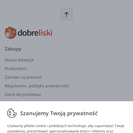
Zakupy
Nasze kolekcje
Producenci
Zamów na prezent
Regulamin, polityka prywatności
Dane do przelewu
Zwroty, wymiana, reklamacja
Szanujemy Twoją prywatność
Informacje
Program lojalnościowy
Używamy plików cookie i podobnych technologii, aby zapamiętać Twoje
ustawienia, prezentować spersonalizowane treści i reklamy oraz