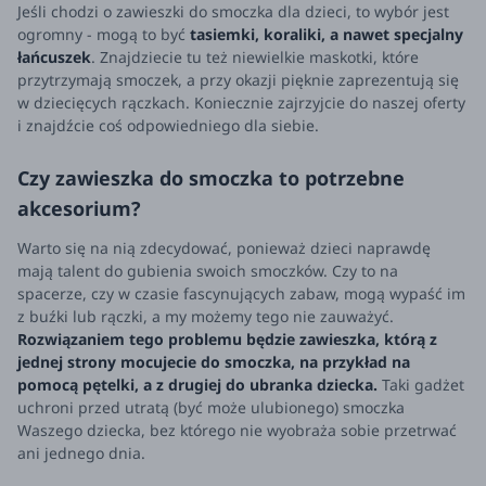
Jeśli chodzi o zawieszki do smoczka dla dzieci, to wybór jest
ogromny - mogą to być
tasiemki, koraliki, a nawet specjalny
łańcuszek
. Znajdziecie tu też niewielkie maskotki, które
przytrzymają smoczek, a przy okazji pięknie zaprezentują się
w dziecięcych rączkach. Koniecznie zajrzyjcie do naszej oferty
i znajdźcie coś odpowiedniego dla siebie.
Czy zawieszka do smoczka to potrzebne
akcesorium?
Warto się na nią zdecydować, ponieważ dzieci naprawdę
mają talent do gubienia swoich smoczków. Czy to na
spacerze, czy w czasie fascynujących zabaw, mogą wypaść im
z buźki lub rączki, a my możemy tego nie zauważyć.
Rozwiązaniem tego problemu będzie zawieszka, którą z
jednej strony mocujecie do smoczka, na przykład na
pomocą pętelki, a z drugiej do ubranka dziecka.
Taki gadżet
uchroni przed utratą (być może ulubionego) smoczka
Waszego dziecka, bez którego nie wyobraża sobie przetrwać
ani jednego dnia.