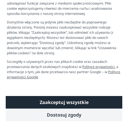
FAQ - najczęściej zadawane pytania
udostępniać funkcje związane z mediami społecznościowymi. Pliki
cookie wykorzystujemy również do mierzenia ruchu i analizowania
Newsletter
sposobu korzystania z naszej strony internetowej.
Kontakt
Domyślnie włączone są jedynie pliki niezbędne do poprawnego
Ustawienia plików cookies
działania strony. Poniżej możesz zaakceptować wszystkie rodzaje
plików, klikając “Zaakceptuj wszystkie”, lub odmówić ich używania (z
Biuro obsługi klienta
wyjątkiem niezbędnych). Możesz też dostosować pliki do swoich
potrzeb, wybierając “Dostosuj zgody”. Udzieloną zgodę możesz w
dowolnym momencie wycofać lub zmienić, klikając w link “Ustawienia
Pon. - Pt. 9:00 - 16:00
plików cookies” na dole strony.
+48 694 596 187
Szczegóły o używanych przez nas plikach cookie oraz zasadach
przetwarzania danych osobowych znajdziesz w
Polityce prywatności.
a
informacje o tym, jak dane przetwarza nasz partner Google – w
Polityce
prywatności Google
Zaakceptuj wszystkie
Copyright © 2026 Dobre Liski - Bezpieczne dzieci, spokojne mamy
Dostosuj zgody
Technologia
Shoper