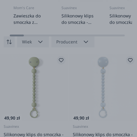
Mom's Care
Suavinex
Suavinex
Zawieszka do
Silikonowy klips
Silikonowy kl
smoczka z
do smoczka -
do smoczka -
metkami
Zielony
lawendowy
pobudzająca
zmysły
Wiek
Producent
49,90 zł
49,90 zł
Suavinex
Suavinex
Silikonowy klips do smoczka -
Silikonowy klips do smoczka -