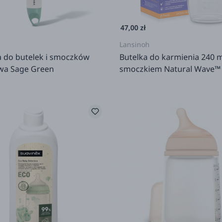
47,00 zł
Lansinoh
a do butelek i smoczków
Butelka do karmienia 240 m
owa Sage Green
smoczkiem Natural Wave™
średnim przepływie