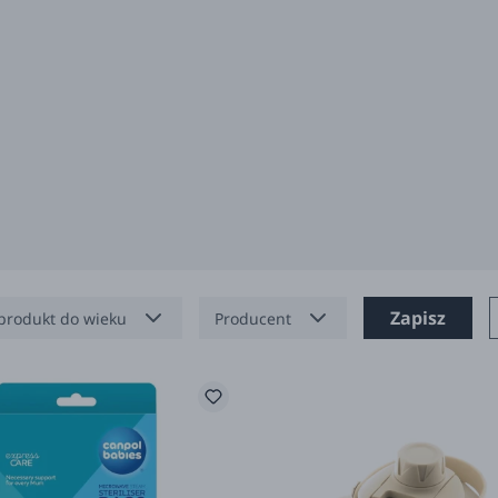
Zapisz
produkt do wieku
Producent
miesięcy
b.box
miesięcy
Baby Brezza
 miesięcy
Beaba
Canpol babies