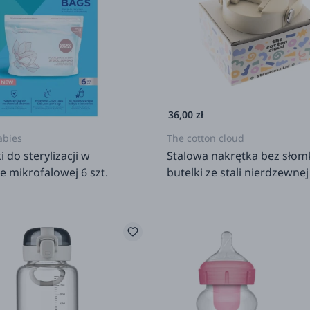
Comotomo
Done by Deer
Dr Brown's
InnoGIO
36,00 zł
ION8
abies
The cotton cloud
Lansinoh
 do sterylizacji w
Stalowa nakrętka bez słom
 mikrofalowej 6 szt.
butelki ze stali nierdzewnej
LOVI
rodziców
Miniland
MyBabyBottle
Nanobebe
Natinaturali
Neno