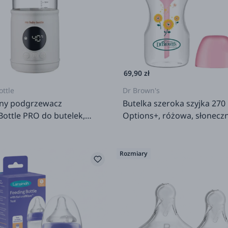
OXO tot
Suavinex
The cotton cloud
Ubbi
69,90 zł
ttle
Dr Brown's
ny podgrzewacz
Butelka szeroka szyjka 270
ottle PRO do butelek,
Options+, różowa, słoneczn
leka - White
Rozmiary