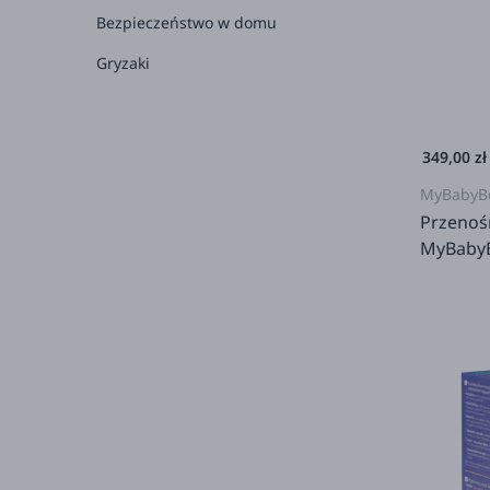
Bezpieczeństwo w domu
Gryzaki
349,00 zł
MyBabyBo
Przenoś
MyBabyB
wody i m