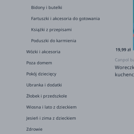
Bidony i butelki
2+
Fartuszki i akcesoria do gotowania
3+
Książki z przepisami
4+
Poduszki do karmienia
5+
19,99 zł
Wózki i akcesoria
6+
Canpol b
Poza domem
7+
Woreczki
Pokój dziecięcy
kuchence
8+
Ubranka i dodatki
dla 
Żłobek i przedszkole
Wiosna i lato z dzieckiem
Jesień i zima z dzieckiem
Zdrowie