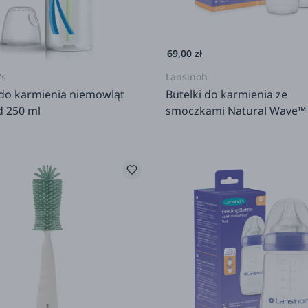
69,00 zł
's
Lansinoh
 do karmienia niemowląt
Butelki do karmienia ze
d 250 ml
smoczkami Natural Wave™ 
Pack 2 x 160 ml