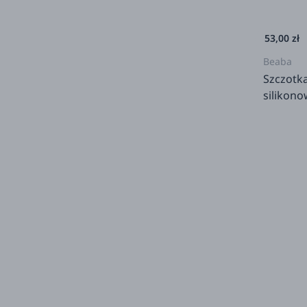
53,00 zł
Beaba
Szczotk
silikon