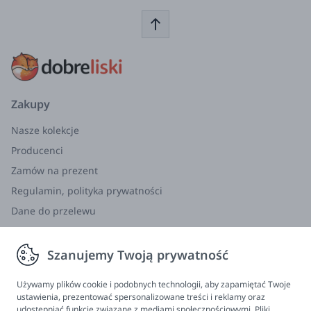
Zakupy
Nasze kolekcje
Producenci
Zamów na prezent
Regulamin, polityka prywatności
Dane do przelewu
Zwroty, wymiana, reklamacja
Szanujemy Twoją prywatność
Informacje
Program lojalnościowy
Używamy plików cookie i podobnych technologii, aby zapamiętać Twoje
ustawienia, prezentować spersonalizowane treści i reklamy oraz
FAQ - najczęściej zadawane pytania
udostępniać funkcje związane z mediami społecznościowymi. Pliki