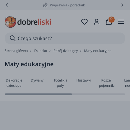
Wyprawka - poradnik
Strona główna
Dziecko
Pokój dziecięcy
Maty edukacyjne
Maty edukacyjne
Dekoracje
Dywany
Foteliki i
Huśtawki
Kosze i
Lam
dziecięce
pufy
pojemniki
no