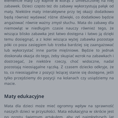
elemencie maty czy kopnie w którąś z umieszczonej na niej
zabawek. Dzieci często też do zabawy wykorzystują pałąk od
maty. Niektóre maty interaktywne przy tej okazji dodatkowo
będą również wydawać różne dźwięki, co dodatkowo będzie
angażować równie ważny zmysł słuchu.
Mata do zabawy dla
niemowląt w niedługim czasie nauczy również tego, że
wisząca blisko zabawka jest łatwo dostępna i łatwo ją dzięki
temu dosięgnąć, a z kolei wisząca wyżej zabawka pozostaje
póki co poza zasięgiem lub trzeba bardziej się zaangażować
lub wykorzystać inne partie mięśniowe. Będzie to jednak
doskonała okazja do tego, żeby skupiać wzrok na zabawkach i
dostrzegać, że niektóre rzeczy, choć widoczne, nadal
pozostają nieosiągalne rączką. Z czasem dziecko odkryje, że
to, co nieosiągalne z pozycji leżącej stanie się dostępne, jeśli
tylko przejdziemy do pozycji na kolanach czy usiądziemy na
macie.
Maty edukacyjne
Mata dla dzieci może mieć ogromny wpływ na sprawność
naszych dzieci w przyszłości. Mata edukacyjna w skrócie jest
po prostu świetnym artykułem, aby od najmłodszych lat