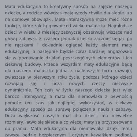
Mata edukacyjna to kreatywny sposób na zajęcie naszego
dziecka, a rodzice wówczas mają wtedy chwile dla siebie lub
na domowe obowiązki. Mata interaktywna może mieć różne
funkcje, które zależą głównie od wieku maluszka. Najmłodsze
dzieci w wieku 3 miesięcy zazwyczaj obserwują wiszące nad
głową zabawki. Z czasem jednak dziecko zacznie sięgać po
nie rączkami i dokładnie oglądać każdy element maty
edukacyjnej, a następnie będzie coraz bardziej angażowało
się w poznawanie działań poszczególnych elementów i ich
ciekawej budowy.
Przede wszystkim maty edukacyjne będą
dla naszego maluszka jedną z najlepszych form rozwoju,
zwłaszcza w pierwszym roku życia, podczas którego dzieci
rozwijają się i uczą nowych rzeczy niezwykle
dynamicznie.
Ten czas w życiu naszego dziecka jest więc
bardzo intensywny, a mata dla niemowlaka z pewnością
pomoże ten czas jak najlepiej wykorzystać, w ciekawy
edukacyjny sposób za sprawą połączenia nauki i zabawy.
Duża większość naszych mat dla dzieci, ma niewielkie
rozmiary, łatwo się składa a co więcej maty są przystosowane
do prania. Mata edukacyjna dla niemowlaka dzięki temu
zawsze będzie bezpiecznym i czystym kawałkiem podłogi,