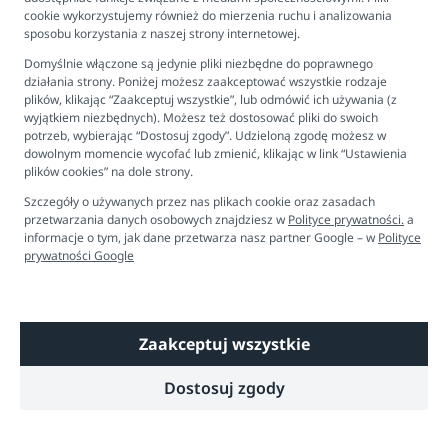
cookie wykorzystujemy również do mierzenia ruchu i analizowania
Newsletter
sposobu korzystania z naszej strony internetowej.
Kontakt
Domyślnie włączone są jedynie pliki niezbędne do poprawnego
Ustawienia plików cookies
działania strony. Poniżej możesz zaakceptować wszystkie rodzaje
plików, klikając “Zaakceptuj wszystkie”, lub odmówić ich używania (z
Biuro obsługi klienta
wyjątkiem niezbędnych). Możesz też dostosować pliki do swoich
potrzeb, wybierając “Dostosuj zgody”. Udzieloną zgodę możesz w
dowolnym momencie wycofać lub zmienić, klikając w link “Ustawienia
Pon. - Pt. 9:00 - 16:00
plików cookies” na dole strony.
+48 694 596 187
Szczegóły o używanych przez nas plikach cookie oraz zasadach
przetwarzania danych osobowych znajdziesz w
Polityce prywatności.
a
informacje o tym, jak dane przetwarza nasz partner Google – w
Polityce
prywatności Google
Zaakceptuj wszystkie
Copyright © 2026 Dobre Liski - Bezpieczne dzieci, spokojne mamy
Dostosuj zgody
Technologia
Shoper