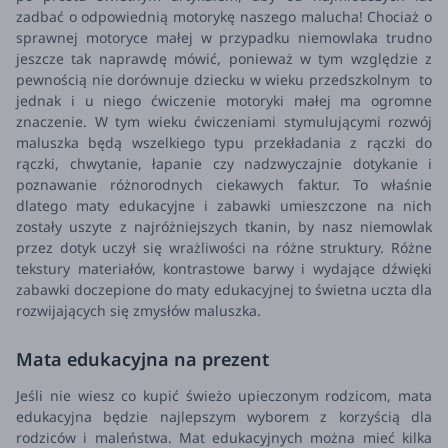
zadbać o odpowiednią motorykę naszego malucha!
Chociaż o
sprawnej motoryce małej w przypadku niemowlaka trudno
jeszcze tak naprawdę mówić, ponieważ w tym względzie z
pewnością nie dorównuje dziecku w wieku przedszkolnym to
jednak i u niego ćwiczenie motoryki małej ma ogromne
znaczenie. W tym wieku ćwiczeniami stymulującymi rozwój
maluszka będą wszelkiego typu przekładania z rączki do
rączki, chwytanie, łapanie czy nadzwyczajnie dotykanie i
poznawanie różnorodnych ciekawych faktur. To właśnie
dlatego maty edukacyjne i zabawki umieszczone na nich
zostały uszyte z najróżniejszych tkanin, by nasz niemowlak
przez dotyk uczył się wrażliwości na różne struktury.
Różne
tekstury materiałów, kontrastowe barwy i wydające dźwięki
zabawki doczepione do maty edukacyjnej to świetna uczta dla
rozwijających się zmysłów maluszka.
Mata edukacyjna na prezent
Jeśli nie wiesz co kupić świeżo upieczonym rodzicom, mata
edukacyjna będzie najlepszym wyborem z korzyścią dla
rodziców i maleństwa. Mat edukacyjnych można mieć kilka