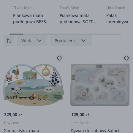
That's Mine
That's Mine
Little Dutch
Piankowa mata
Piankowa mata
Pałąk
podłogowa BEES
podłogowa SOFT
interaktywny 
AND BEARS
BROWN
Garden FSC
Wiek
Producent
329,00 zł
125,00 zł
Tiny Love
Little Dutch
Gimnastyka, mata
Dywan do zabawy Safari