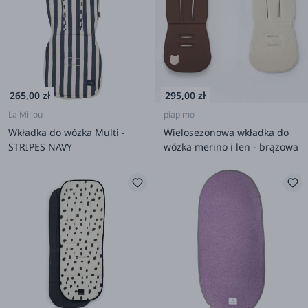
265,00 zł
295,00 zł
La Millou
piapimo
Wkładka do wózka Multi -
Wielosezonowa wkładka do
STRIPES NAVY
wózka merino i len - brązowa