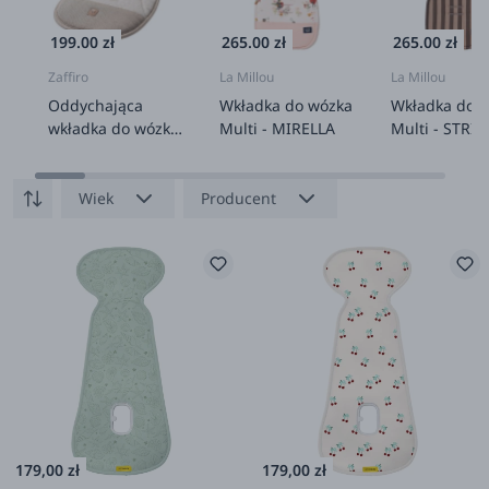
199.00 zł
265.00 zł
265.00 zł
Zaffiro
La Millou
La Millou
Oddychająca
Wkładka do wózka
Wkładka do 
wkładka do wózka
Multi - MIRELLA
Multi - STRIP
spacerówki Sierra
BROWN
beige
Wiek
Producent
179,00 zł
179,00 zł