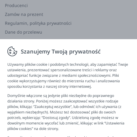
Producenci
Zamów na prezent
Regulamin, polityka prywatności
Dane do przelewu
Zwroty, wymiana, reklamacja
Szanujemy Twoją prywatność
Informacje
Program lojalnościowy
Używamy plików cookie i podobnych technologii, aby zapamiętać Twoje
ustawienia, prezentować spersonalizowane treści i reklamy oraz
FAQ - najczęściej zadawane pytania
udostępniać funkcje związane z mediami społecznościowymi. Pliki
cookie wykorzystujemy również do mierzenia ruchu i analizowania
Newsletter
sposobu korzystania z naszej strony internetowej.
Kontakt
Domyślnie włączone są jedynie pliki niezbędne do poprawnego
Ustawienia plików cookies
działania strony. Poniżej możesz zaakceptować wszystkie rodzaje
plików, klikając “Zaakceptuj wszystkie”, lub odmówić ich używania (z
Biuro obsługi klienta
wyjątkiem niezbędnych). Możesz też dostosować pliki do swoich
potrzeb, wybierając “Dostosuj zgody”. Udzieloną zgodę możesz w
dowolnym momencie wycofać lub zmienić, klikając w link “Ustawienia
Pon. - Pt. 9:00 - 16:00
plików cookies” na dole strony.
+48 694 596 187