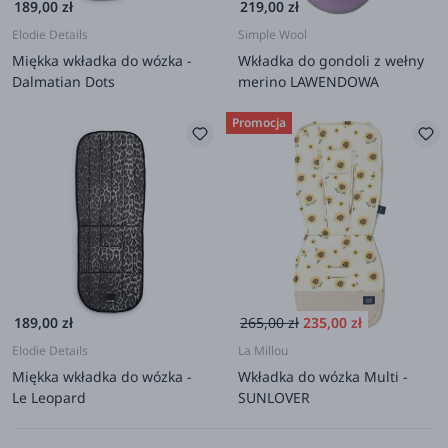
189,00 zł
219,00 zł
Elodie Details
Simple Wool
Miękka wkładka do wózka -
Wkładka do gondoli z wełny
Dalmatian Dots
merino LAWENDOWA
Promocja
189,00 zł
265,00 zł
235,00 zł
Elodie Details
La Millou
Miękka wkładka do wózka -
Wkładka do wózka Multi -
Le Leopard
SUNLOVER