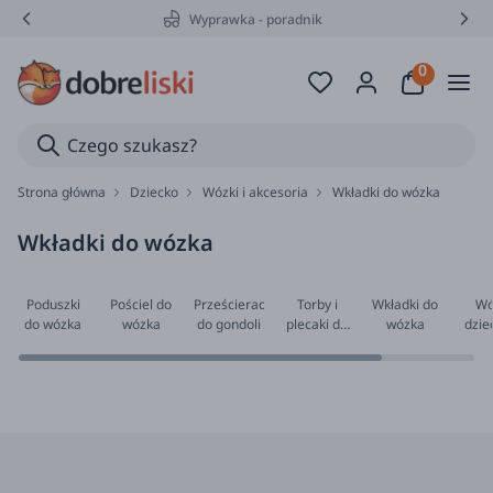
Wyprawka - poradnik
Strona główna
Dziecko
Wózki i akcesoria
Wkładki do wózka
Wkładki do wózka
Poduszki
Pościel do
Prześcieradła
Torby i
Wkładki do
Wó
do wózka
wózka
do gondoli
plecaki do
wózka
dzie
wózka