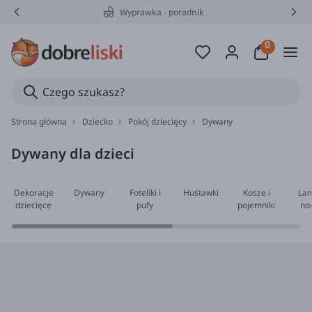
Wyprawka - poradnik
Strona główna
Dziecko
Pokój dziecięcy
Dywany
Dywany dla dzieci
Dekoracje
Dywany
Foteliki i
Huśtawki
Kosze i
Lam
dziecięce
pufy
pojemniki
no