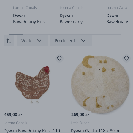
Lorena Canals
Lorena Canals
Lorena Canals
Dywan
Dywan
Dywan
Bawełniany Kura
Bawełniany
Bawełniany
110 x 100 cm
Pojazdy Eco-City
Rakieta 85 x 
140 cm
cm
Wiek
Producent
459,00 zł
269,00 zł
Lorena Canals
Little Dutch
Dywan Bawełniany Kura 110
Dywan Gąska 118 x 80cm