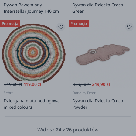
Dywan Bawełniany
Dywan dla Dziecka Croco
Interstellar Journey 140 cm
Green
Promocja
Promocja
519,00 zł
419,00 zł
329,00 zł
249,90 zł
Sebra
Done by Deer
Dziergana mata podłogowa -
Dywan dla Dziecka Croco
mixed colours
Powder
Widzisz
24
z
26
produktów