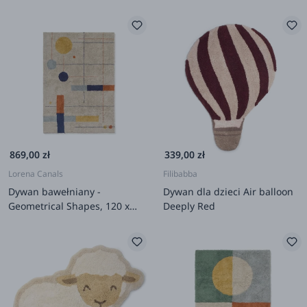
869,00 zł
339,00 zł
Lorena Canals
Filibabba
Dywan bawełniany -
Dywan dla dzieci Air balloon
Geometrical Shapes, 120 x
Deeply Red
160 cm