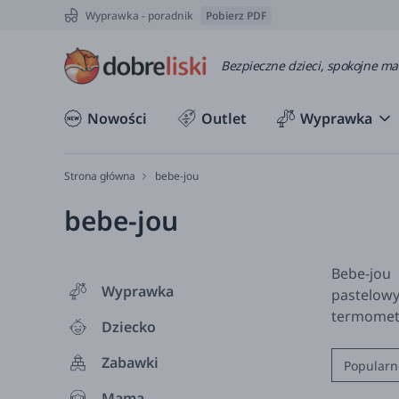
Wyprawka - poradnik
Pobierz PDF
Bezpieczne dzieci, spokojne m
Nowości
Outlet
Wyprawka
Strona główna
bebe-jou
bebe-jou
Bebe-jou 
Wyprawka
pastelowy
termometr
Dziecko
Zabawki
Popularn
Mama