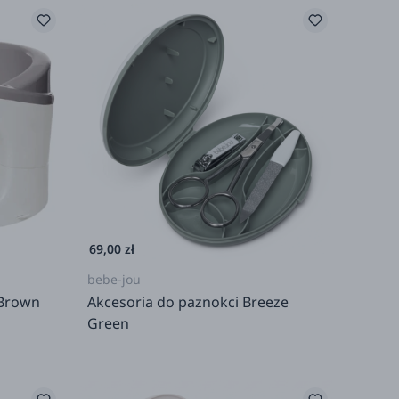
69,00 zł
bebe-jou
 Brown
Akcesoria do paznokci Breeze
Green