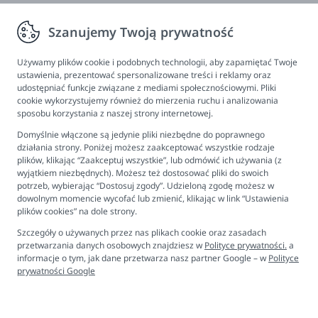
Zwroty, wymiana, reklamacja
Szanujemy Twoją prywatność
Informacje
Program lojalnościowy
Używamy plików cookie i podobnych technologii, aby zapamiętać Twoje
ustawienia, prezentować spersonalizowane treści i reklamy oraz
FAQ - najczęściej zadawane pytania
udostępniać funkcje związane z mediami społecznościowymi. Pliki
cookie wykorzystujemy również do mierzenia ruchu i analizowania
Newsletter
sposobu korzystania z naszej strony internetowej.
Kontakt
Domyślnie włączone są jedynie pliki niezbędne do poprawnego
Ustawienia plików cookies
działania strony. Poniżej możesz zaakceptować wszystkie rodzaje
plików, klikając “Zaakceptuj wszystkie”, lub odmówić ich używania (z
Biuro obsługi klienta
wyjątkiem niezbędnych). Możesz też dostosować pliki do swoich
potrzeb, wybierając “Dostosuj zgody”. Udzieloną zgodę możesz w
dowolnym momencie wycofać lub zmienić, klikając w link “Ustawienia
Pon. - Pt. 9:00 - 16:00
plików cookies” na dole strony.
+48 694 596 187
Szczegóły o używanych przez nas plikach cookie oraz zasadach
przetwarzania danych osobowych znajdziesz w
Polityce prywatności.
a
informacje o tym, jak dane przetwarza nasz partner Google – w
Polityce
prywatności Google