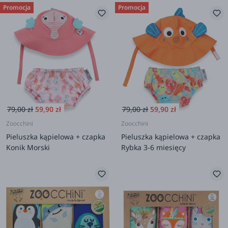
Promocja
Promocja
79,00 zł
59,90 zł
79,00 zł
59,90 zł
Zoocchini
Zoocchini
Pieluszka kąpielowa + czapka
Pieluszka kąpielowa + czapka
Konik Morski
Rybka 3-6 miesięcy