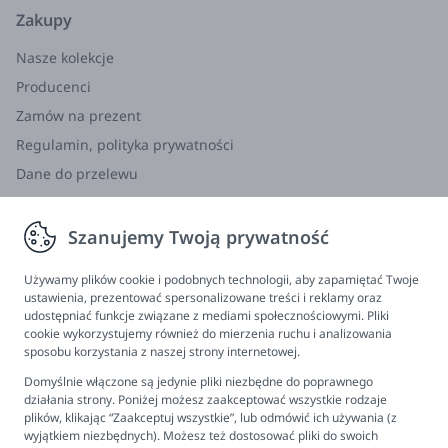
Zakupy
Nasze kolekcje
Producenci
Zamów na prezent
Regulamin, polityka prywatności
Dane do przelewu
Zwroty, wymiana, reklamacja
Szanujemy Twoją prywatność
Informacje
Program lojalnościowy
Używamy plików cookie i podobnych technologii, aby zapamiętać Twoje
ustawienia, prezentować spersonalizowane treści i reklamy oraz
FAQ - najczęściej zadawane pytania
udostępniać funkcje związane z mediami społecznościowymi. Pliki
cookie wykorzystujemy również do mierzenia ruchu i analizowania
Newsletter
sposobu korzystania z naszej strony internetowej.
Kontakt
Domyślnie włączone są jedynie pliki niezbędne do poprawnego
Ustawienia plików cookies
działania strony. Poniżej możesz zaakceptować wszystkie rodzaje
plików, klikając “Zaakceptuj wszystkie”, lub odmówić ich używania (z
Biuro obsługi klienta
wyjątkiem niezbędnych). Możesz też dostosować pliki do swoich