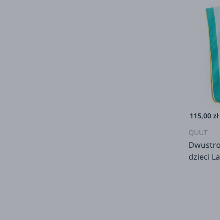
115,00 zł
QUUT
Dwustro
dzieci L