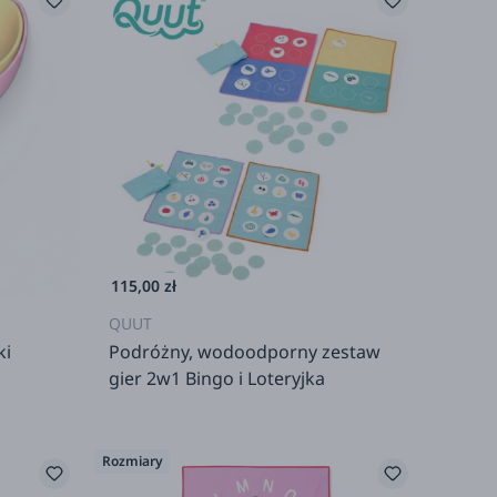
115,00 zł
QUUT
ki
Podróżny, wodoodporny zestaw
gier 2w1 Bingo i Loteryjka
Rozmiary