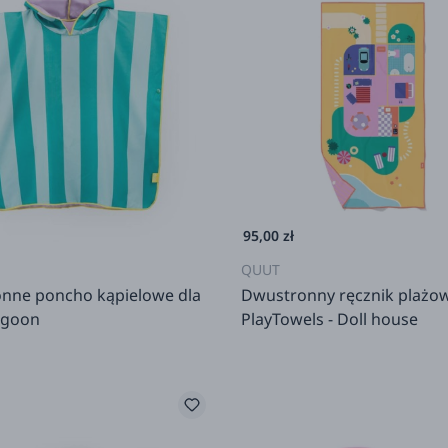
95,00 zł
QUUT
nne poncho kąpielowe dla
Dwustronny ręcznik plażo
agoon
PlayTowels - Doll house