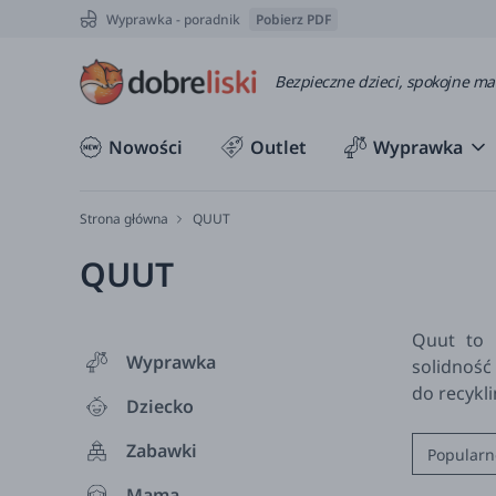
Wyprawka - poradnik
Pobierz PDF
Bezpieczne dzieci, spokojne m
Nowości
Outlet
Wyprawka
Strona główna
QUUT
QUUT
Quut to 
Wyprawka
solidność
do recykl
Dziecko
Zabawki
Popularn
Mama