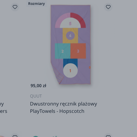
Rozmiary
95,00 zł
QUUT
wy
Dwustronny ręcznik plażowy
ders
PlayTowels - Hopscotch