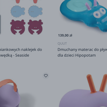
139,00 zł
QUUT
piankowych naklejek do
Dmuchany materac do pły
z wędką - Seaside
dla dzieci Hipopotam