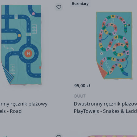
Rozmiary
95,00 zł
QUUT
nny ręcznik plażowy
Dwustronny ręcznik plażo
ls - Road
PlayTowels - Snakes & Lad