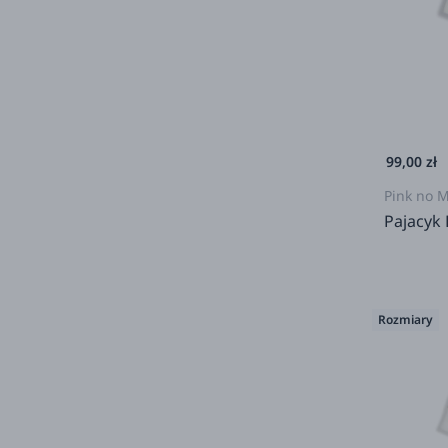
99,00 zł
Pink no 
Pajacyk
Rozmiary