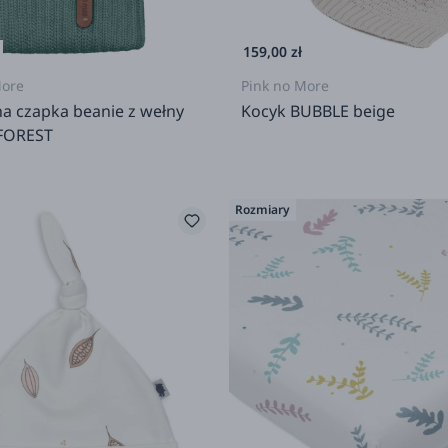
159,00 zł
More
Pink no More
a czapka beanie z wełny
Kocyk BUBBLE beige
FOREST
Rozmiary