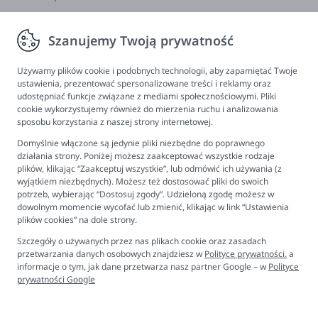
Zwroty, wymiana, reklamacja
Szanujemy Twoją prywatność
Informacje
Program lojalnościowy
Używamy plików cookie i podobnych technologii, aby zapamiętać Twoje
ustawienia, prezentować spersonalizowane treści i reklamy oraz
FAQ - najczęściej zadawane pytania
udostępniać funkcje związane z mediami społecznościowymi. Pliki
cookie wykorzystujemy również do mierzenia ruchu i analizowania
Newsletter
sposobu korzystania z naszej strony internetowej.
Kontakt
Domyślnie włączone są jedynie pliki niezbędne do poprawnego
Ustawienia plików cookies
działania strony. Poniżej możesz zaakceptować wszystkie rodzaje
plików, klikając “Zaakceptuj wszystkie”, lub odmówić ich używania (z
Biuro obsługi klienta
wyjątkiem niezbędnych). Możesz też dostosować pliki do swoich
potrzeb, wybierając “Dostosuj zgody”. Udzieloną zgodę możesz w
dowolnym momencie wycofać lub zmienić, klikając w link “Ustawienia
Pon. - Pt. 9:00 - 16:00
plików cookies” na dole strony.
+48 694 596 187
Szczegóły o używanych przez nas plikach cookie oraz zasadach
przetwarzania danych osobowych znajdziesz w
Polityce prywatności.
a
informacje o tym, jak dane przetwarza nasz partner Google – w
Polityce
prywatności Google