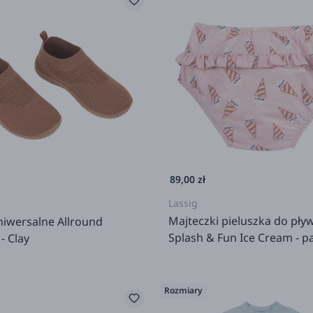
89,00 zł
Lassig
Majteczki pieluszka do pły
niwersalne Allround
Splash & Fun Ice Cream - pa
- Clay
Rozmiary