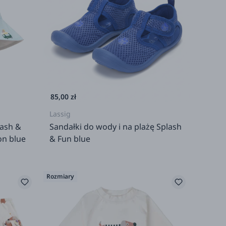
85,00 zł
Lassig
lash &
Sandałki do wody i na plażę Splash
on blue
& Fun blue
Rozmiary