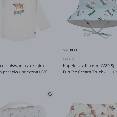
99,00 zł
Lassig
 do pływania z długim
Kapelusz z filtrem UV80 Sp
 przeciwsłoneczna UV60
Fun Ice Cream Truck - illusi
 Fun Beach Dog - Sea Salt