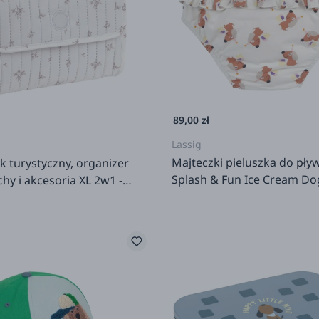
89,00 zł
Lassig
Majteczki pieluszka do pły
k turystyczny, organizer
Splash & Fun Ice Cream Dog
chy i akcesoria XL 2w1 -
salt
of Nature Leaves