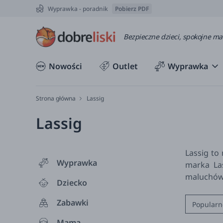
Wyprawka - poradnik
Pobierz PDF
Bezpieczne dzieci, spokojne m
Nowości
Outlet
Wyprawka
Strona główna
Lassig
Lassig
Lassig to
Wyprawka
marka Las
maluchów,
Dziecko
Zabawki
Popularn
Mama