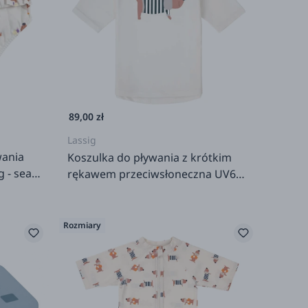
89,00 zł
Lassig
wania
Koszulka do pływania z krótkim
 - sea
rękawem przeciwsłoneczna UV60
Splash & Fun Beach Dog - Sea Salt
Rozmiary