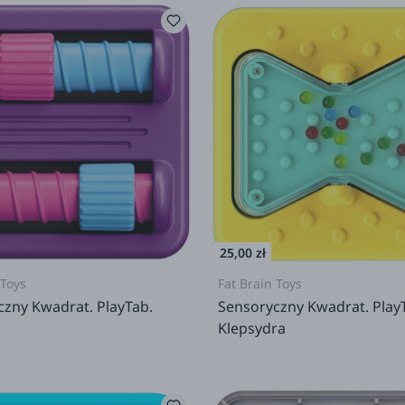
25,00 zł
 Toys
Fat Brain Toys
czny Kwadrat. PlayTab.
Sensoryczny Kwadrat. Play
i
Klepsydra