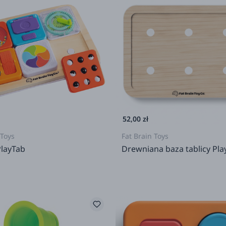
52,00 zł
 Toys
Fat Brain Toys
PlayTab
Drewniana baza tablicy Pla