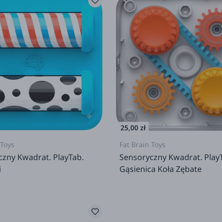
25,00 zł
 Toys
Fat Brain Toys
czny Kwadrat. PlayTab.
Sensoryczny Kwadrat. Play
i
Gąsienica Koła Zębate