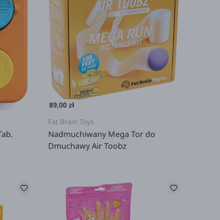
89,00 zł
Fat Brain Toys
Tab.
Nadmuchiwany Mega Tor do
Dmuchawy Air Toobz