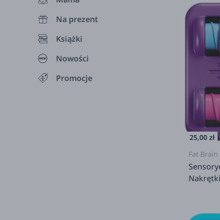
Na prezent
Książki
Nowości
Promocje
25,00 zł
Fat Brain
Sensory
Nakrętk