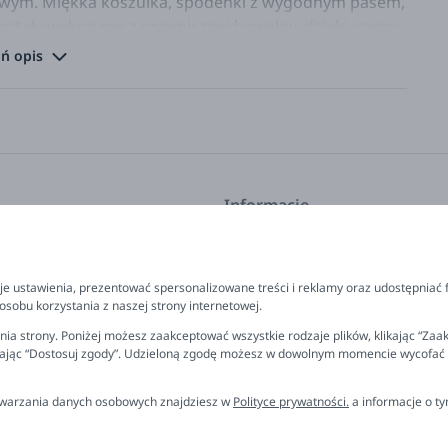
owym. Miękka koszulka, spodenki z wygodnym pasem,
zostały wykonane z organicznej bawełny, dzięki czemu
zka. Ciepłe kolory i urocze nadruki wprowadzają
ń opis
t na powitanie dziecka, zapakowany w gustowne,
wadzona przez małżeństwo, które wkłada całe serce w
arki znajdują się doskonałej jakości tekstylia,
 Oeko-tex, takie jak ręczniki, śpiworki do spania,
Informacje
z zabawki sensoryczne dla niemowląt, jak również
kty Little Dutch cechuje spokojna, pastelowa
kcje
Program lojalnościowy
FAQ - najczęściej zadawane pyta
e ustawienia, prezentować spersonalizowane treści i reklamy oraz udostępniać 
prezent
Newsletter
sobu korzystania z naszej strony internetowej.
 polityka prywatności
Kontakt
ia strony. Poniżej możesz zaakceptować wszystkie rodzaje plików, klikając “Zaak
rając “Dostosuj zgody”. Udzieloną zgodę możesz w dowolnym momencie wycofać lub
rzelewu
Ustawienia plików cookies
miana, reklamacja
etwarzania danych osobowych znajdziesz w
Polityce prywatności.
a informacje o t