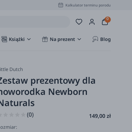
Kalkulator terminu porodu
Książki
Na prezent
Blog
ittle Dutch
Zestaw prezentowy dla
noworodka Newborn
Naturals
(0)
149,00 zł
ozmiar: