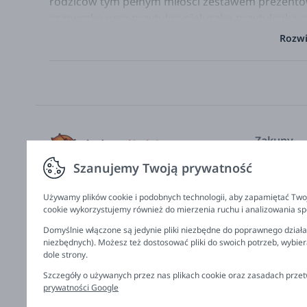
rodziców tym pełnym miłości zestawem prezent
czapeczka oraz przytulna pieluszka-przytulanka 
są wyjątkowo delikatne dla wrażliwej skóry malus
Rozwi
atmosferę spokoju i zachwytu. To piękny prezen
ozdobne pudełko.
Little Dutch to holenderska firma rodzinna, pro
tworzenie produktów dla najmłodszych. W ofercie m
produkowane z bawełny organicznej z certyfikatem
Zakupy
otulacze, akcesoria do pokoików dziecięcych ora
zabawki, czy pojazdy wytwarzane z drewna. Produ
Szanujemy Twoją prywatność
Nasze kole
kolorystyka.
Producenci
Używamy plików cookie i podobnych technologii, aby zapamiętać Twoj
Skład:
95% bawełna organiczna, 5% elastan
Zamów na 
cookie wykorzystujemy również do mierzenia ruchu i analizowania spo
Wiek:
0+
Regulamin,
Domyślnie włączone są jedynie pliki niezbędne do poprawnego działan
niezbędnych). Możesz też dostosować pliki do swoich potrzeb, wybie
Dane do p
dole strony.
Zwroty, wy
Szczegóły o używanych przez nas plikach cookie oraz zasadach prz
prywatności Google