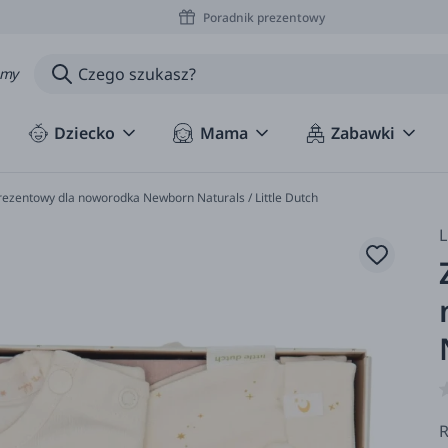
Poradnik prezentowy
amy
Dziecko
Mama
Zabawki
ezentowy dla noworodka Newborn Naturals / Little Dutch
L
R