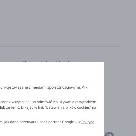
Biuro obsługi klienta
Pon. - Pt. 9:00 - 16:00
nia
+48 694 596 187
funkcje związane z mediami społecznościowymi. Pliki
ceptuj wszystkie”, lub odmówić ich używania (z wyjątkiem
 zmienić, klikając w link “Ustawienia plików cookies” na
ym, jak dane przetwarza nasz partner Google – w
Polityce