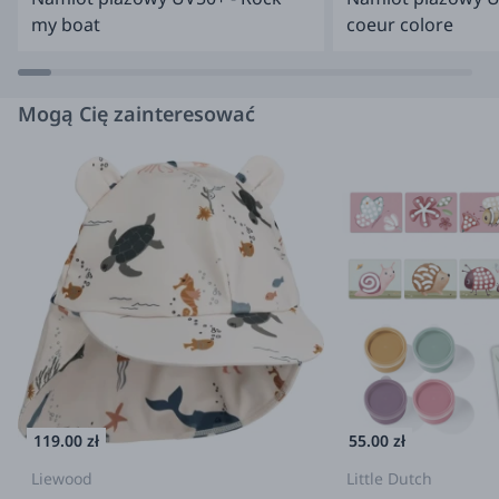
Informacje o producencie/importerze:
my boat
coeur colore
Producent: Little Dutch Industrieweg 74 2651 BD, Berkel en
Rodenrijs Holandia
customerservice@littledutch.nl
Importer:
Kids Inspirations sp. z o.o. Migdałowa 4 02-796 Warszawa,
Polska
sklep@kidsinspirations.pl
Mogą Cię zainteresować
119.00 zł
55.00 zł
Liewood
Little Dutch