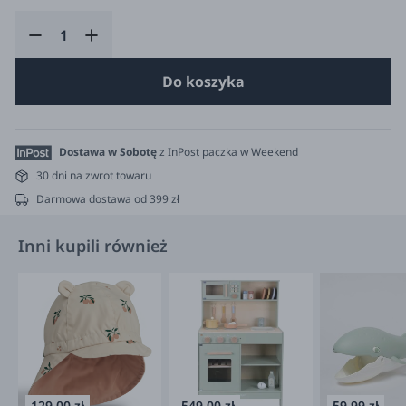
Do koszyka
Dostawa w Sobotę
z InPost paczka w Weekend
30 dni na zwrot towaru
Darmowa dostawa od 399 zł
Inni kupili również
129.00 zł
549.00 zł
59.99 zł