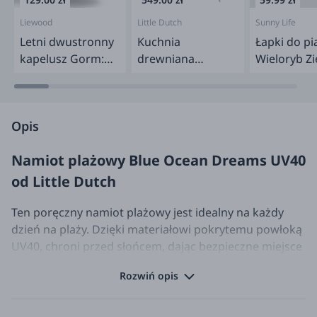
Liewood
Little Dutch
Sunny Life
Letni dwustronny
Kuchnia
Łapki do pi
kapelusz Gorm:
drewniana
Wieloryb Zi
Peach Seashell,
Miętowa FSC
pale tuscany
Opis
Namiot plażowy Blue Ocean Dreams UV40
od Little Dutch
Ten poręczny namiot plażowy jest idealny na każdy
dzień na plaży. Dzięki materiałowi pokrytemu powłoką
UV40, chroni przed słońcem, dając bezpieczne miejsce
do zabawy dla dzieci. Namiot plażowy ma kolor
Rozwiń opis
błękitny, jest ozdobiony motywami koralowców z serii
Ocean Dreams. W namiocie znajduje się podręczny
schowek, w którym możesz umieścić kilka rzeczy. Jest