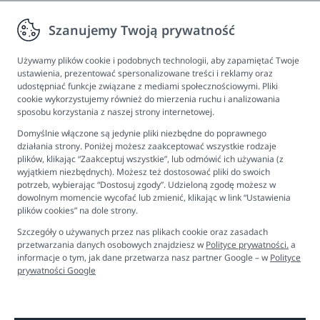
Zwroty, wymiana, reklamacja
Szanujemy Twoją prywatność
Informacje
Program lojalnościowy
Używamy plików cookie i podobnych technologii, aby zapamiętać Twoje
ustawienia, prezentować spersonalizowane treści i reklamy oraz
FAQ - najczęściej zadawane pytania
udostępniać funkcje związane z mediami społecznościowymi. Pliki
cookie wykorzystujemy również do mierzenia ruchu i analizowania
Newsletter
sposobu korzystania z naszej strony internetowej.
Kontakt
Domyślnie włączone są jedynie pliki niezbędne do poprawnego
Ustawienia plików cookies
działania strony. Poniżej możesz zaakceptować wszystkie rodzaje
plików, klikając “Zaakceptuj wszystkie”, lub odmówić ich używania (z
Biuro obsługi klienta
wyjątkiem niezbędnych). Możesz też dostosować pliki do swoich
potrzeb, wybierając “Dostosuj zgody”. Udzieloną zgodę możesz w
dowolnym momencie wycofać lub zmienić, klikając w link “Ustawienia
Pon. - Pt. 9:00 - 16:00
plików cookies” na dole strony.
+48 694 596 187
Szczegóły o używanych przez nas plikach cookie oraz zasadach
przetwarzania danych osobowych znajdziesz w
Polityce prywatności.
a
informacje o tym, jak dane przetwarza nasz partner Google – w
Polityce
prywatności Google