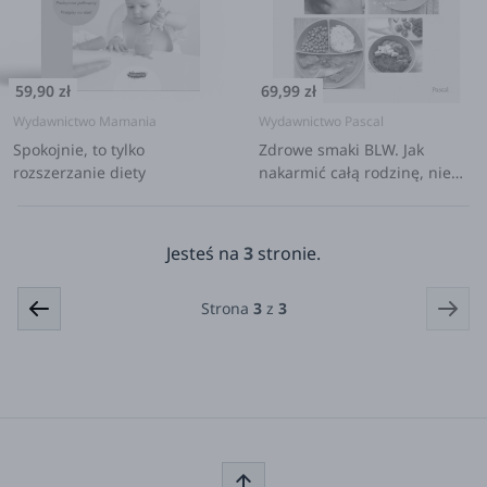
59,90 zł
69,99 zł
Wydawnictwo Mamania
Wydawnictwo Pascal
Spokojnie, to tylko
Zdrowe smaki BLW. Jak
rozszerzanie diety
nakarmić całą rodzinę, nie
spędzając dużo czasu w
kuchni
Jesteś na
3
stronie.
Strona
3
z
3