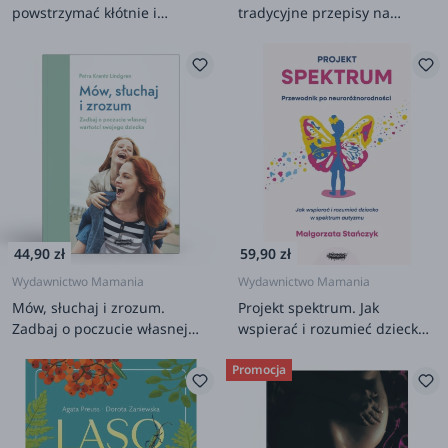
powstrzymać kłótnie i
tradycyjne przepisy na
wychować przyjaciół na całe
zdrowie i odporność
życie
44,90 zł
59,90 zł
Wydawnictwo Mamania
Wydawnictwo Mamania
Mów, słuchaj i zrozum.
Projekt spektrum. Jak
Zadbaj o poczucie własnej
wspierać i rozumieć dziecko
wartości swojego dziecka
w spektrum autyzmu
Promocja