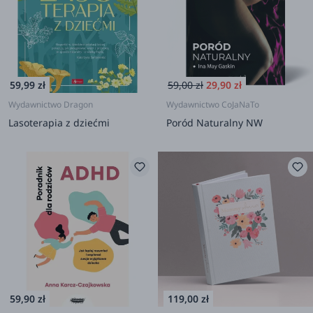
59,99 zł
59,00 zł
29,90 zł
Wydawnictwo Dragon
Wydawnictwo CoJaNaTo
Lasoterapia z dziećmi
Poród Naturalny NW
59,90 zł
119,00 zł