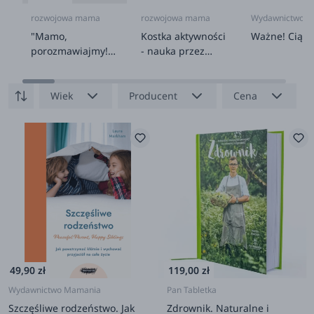
rozwojowa mama
rozwojowa mama
Wydawnictwo Na
"Mamo,
Kostka aktywności
Ważne! Ciąża
porozmawiajmy!"
- nauka przez
78 pytań i rozmów
zabawę. Gra +
5+
mini e-book 2+
Wiek
Producent
Cena
49,90 zł
119,00 zł
Wydawnictwo Mamania
Pan Tabletka
Szczęśliwe rodzeństwo. Jak
Zdrownik. Naturalne i