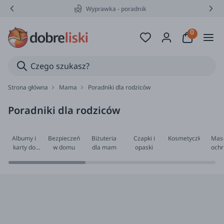
Wyprawka - poradnik
Strona główna
Mama
Poradniki dla rodziców
Poradniki dla rodziców
Albumy i
Bezpieczeństwo
Biżuteria
Czapki i
Kosmetyczki
Mase
karty do
w domu
dla mam
opaski
ochr
zdjęć