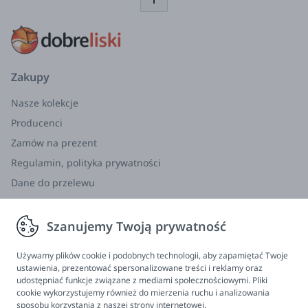
Zakupy
Nasze kolekcje
Producenci
Zamów na prezent
Regulamin, polityka prywatności
Dane do przelewu
Zwroty, wymiana, reklamacja
Szanujemy Twoją prywatność
Informacje
Program lojalnościowy
Używamy plików cookie i podobnych technologii, aby zapamiętać Twoje
ustawienia, prezentować spersonalizowane treści i reklamy oraz
FAQ - najczęściej zadawane pytania
udostępniać funkcje związane z mediami społecznościowymi. Pliki
cookie wykorzystujemy również do mierzenia ruchu i analizowania
Newsletter
sposobu korzystania z naszej strony internetowej.