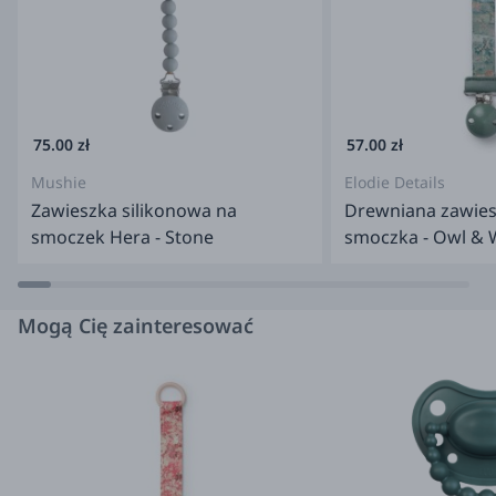
Producent: Suavinex Group S.L. C/ del Rublo, R83-94 -
Poligono Las Atalayas 03114 ALICANTE HISZPANIA
suavinex@suavinex.com
+34 965 28 74 11 Importer: Trading
Group Sp. z o.o. ul. Sobieskiego 1/2, 31-136 Kraków
info@suavinex.com.pl
75.00 zł
57.00 zł
Mushie
Elodie Details
Zawieszka silikonowa na
Drewniana zawies
smoczek Hera - Stone
smoczka - Owl & 
Mogą Cię zainteresować