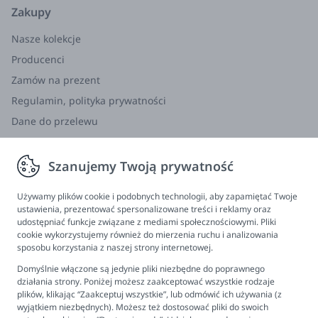
Zakupy
Nasze kolekcje
Producenci
Zamów na prezent
Regulamin, polityka prywatności
Dane do przelewu
Zwroty, wymiana, reklamacja
Szanujemy Twoją prywatność
Informacje
Program lojalnościowy
Używamy plików cookie i podobnych technologii, aby zapamiętać Twoje
ustawienia, prezentować spersonalizowane treści i reklamy oraz
FAQ - najczęściej zadawane pytania
udostępniać funkcje związane z mediami społecznościowymi. Pliki
cookie wykorzystujemy również do mierzenia ruchu i analizowania
Newsletter
sposobu korzystania z naszej strony internetowej.
Kontakt
Domyślnie włączone są jedynie pliki niezbędne do poprawnego
Ustawienia plików cookies
działania strony. Poniżej możesz zaakceptować wszystkie rodzaje
plików, klikając “Zaakceptuj wszystkie”, lub odmówić ich używania (z
Biuro obsługi klienta
wyjątkiem niezbędnych). Możesz też dostosować pliki do swoich