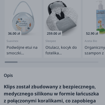
36.00 zł
259.00 zł
52.90 zł
Suavinex
Sleepee
Azeta Bio
Podwójne etui na
Otulacz, kocyk do
Organiczny
smoczki
fotelika
szampon z 
Wonderland -
samochodowego
Inchi i płyn
niebieskie
Royal Baby Grey
mycia ciała
dla dzieci
Opis
Klips został zbudowany z bezpiecznego,
medycznego silikonu w formie łańcuszka
z połączonymi koralikami, co
zapobiega