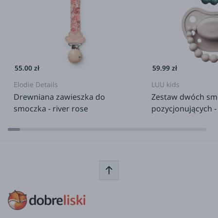
55.00 zł
59.99 zł
Elodie Details
LUU kids
Drewniana zawieszka do
Zestaw dwóch s
smoczka - river rose
pozycjonujących -
Sand Storm