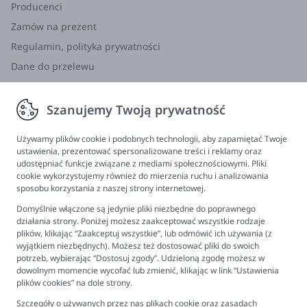
Producenci
Zamów na prezent
Regulamin, polityka prywatności
Dane do przelewu
Zwroty, wymiana, reklamacja
Szanujemy Twoją prywatność
Informacje
Program lojalnościowy
Używamy plików cookie i podobnych technologii, aby zapamiętać Twoje
ustawienia, prezentować spersonalizowane treści i reklamy oraz
FAQ - najczęściej zadawane pytania
udostępniać funkcje związane z mediami społecznościowymi. Pliki
cookie wykorzystujemy również do mierzenia ruchu i analizowania
Newsletter
sposobu korzystania z naszej strony internetowej.
Kontakt
Domyślnie włączone są jedynie pliki niezbędne do poprawnego
Ustawienia plików cookies
działania strony. Poniżej możesz zaakceptować wszystkie rodzaje
plików, klikając “Zaakceptuj wszystkie”, lub odmówić ich używania (z
Biuro obsługi klienta
wyjątkiem niezbędnych). Możesz też dostosować pliki do swoich
potrzeb, wybierając “Dostosuj zgody”. Udzieloną zgodę możesz w
dowolnym momencie wycofać lub zmienić, klikając w link “Ustawienia
Pon. - Pt. 9:00 - 16:00
plików cookies” na dole strony.
+48 694 596 187
Szczegóły o używanych przez nas plikach cookie oraz zasadach