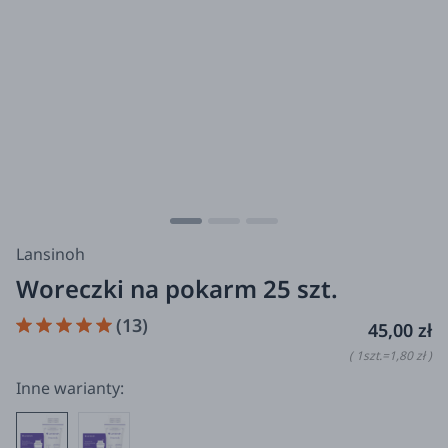
Lansinoh
Woreczki na pokarm 25 szt.
(13)
45,00 zł
( 1
szt.
=
1,80 zł
)
Inne warianty: