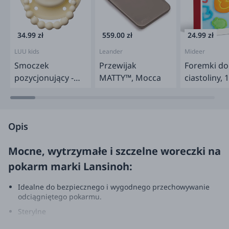
34.99 zł
559.00 zł
24.99 zł
LUU kids
Leander
Mideer
Smoczek
Przewijak
Foremki do
pozycjonujący -
MATTY™, Mocca
ciastoliny, 1
Creamy Lemon
Opis
Mocne, wytrzymałe i szczelne woreczki na
pokarm marki Lansinoh:
Idealne do bezpiecznego i wygodnego przechowywanie
odciągniętego pokarmu.
Sterylne
Bez dodatku BPA i BPS