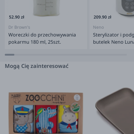
kundenservice@lansinoh.de
Impor
52.90 zł
209.90 zł
Dr Brown's
Neno
Woreczki do przechowywania
Sterylizator i po
pokarmu 180 ml, 25szt.
butelek Neno Lun
Mogą Cię zainteresować