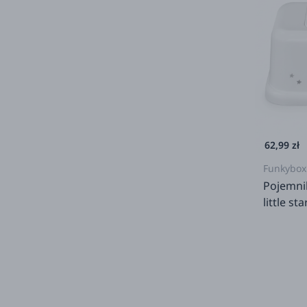
62,99 zł
Funkybox
Pojemnik
little sta