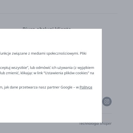
Biuro obsługi klienta
Pon. - Pt. 9:00 - 16:00
nia
+48 694 596 187
funkcje związane z mediami społecznościowymi. Pliki
ceptuj wszystkie”, lub odmówić ich używania (z wyjątkiem
 zmienić, klikając w link “Ustawienia plików cookies” na
ym, jak dane przetwarza nasz partner Google – w
Polityce
Technologia
Shoper