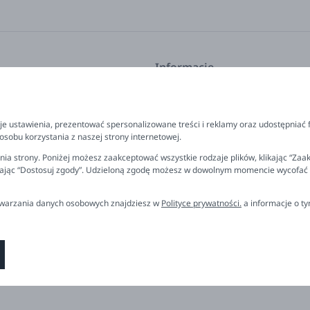
Informacje
kcje
Program lojalnościowy
FAQ - najczęściej zadawane pyta
e ustawienia, prezentować spersonalizowane treści i reklamy oraz udostępniać 
prezent
Newsletter
sobu korzystania z naszej strony internetowej.
 polityka prywatności
Kontakt
ia strony. Poniżej możesz zaakceptować wszystkie rodzaje plików, klikając “Zaak
rając “Dostosuj zgody”. Udzieloną zgodę możesz w dowolnym momencie wycofać lub
rzelewu
Ustawienia plików cookies
miana, reklamacja
etwarzania danych osobowych znajdziesz w
Polityce prywatności.
a informacje o t