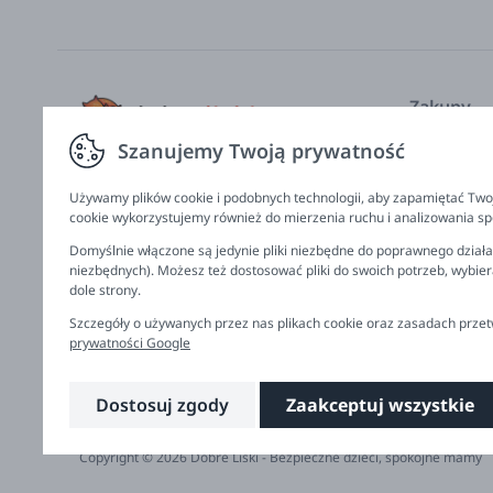
Zakupy
Szanujemy Twoją prywatność
Nasze kole
Producenci
Używamy plików cookie i podobnych technologii, aby zapamiętać Twoj
Zamów na 
cookie wykorzystujemy również do mierzenia ruchu i analizowania spo
Regulamin,
Domyślnie włączone są jedynie pliki niezbędne do poprawnego działan
niezbędnych). Możesz też dostosować pliki do swoich potrzeb, wybie
Dane do p
dole strony.
Zwroty, wy
Szczegóły o używanych przez nas plikach cookie oraz zasadach prz
prywatności Google
Dostosuj zgody
Zaakceptuj wszystkie
Copyright © 2026 Dobre Liski - Bezpieczne dzieci, spokojne mamy