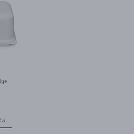
ige
ów