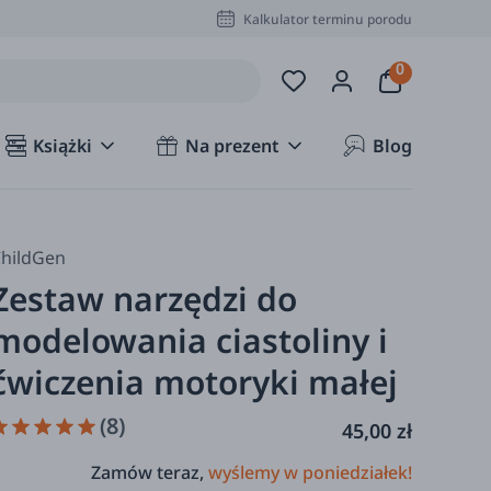
Kalkulator terminu porodu
Książki
Na prezent
Blog
hildGen
Zestaw narzędzi do
modelowania ciastoliny i
ćwiczenia motoryki małej
(8)
45,00 zł
Zamów teraz,
wyślemy w poniedziałek!