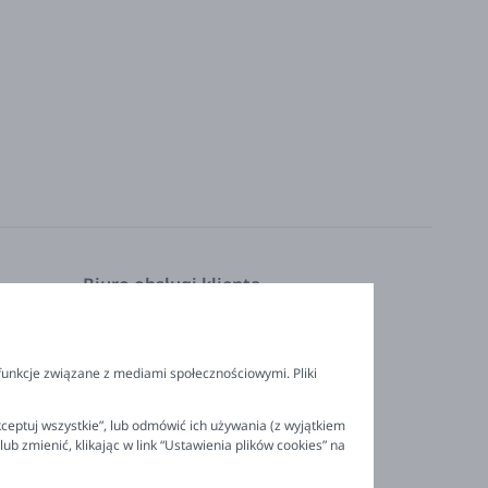
Biuro obsługi klienta
Pon. - Pt. 9:00 - 16:00
nia
+48 694 596 187
funkcje związane z mediami społecznościowymi. Pliki
ceptuj wszystkie”, lub odmówić ich używania (z wyjątkiem
 zmienić, klikając w link “Ustawienia plików cookies” na