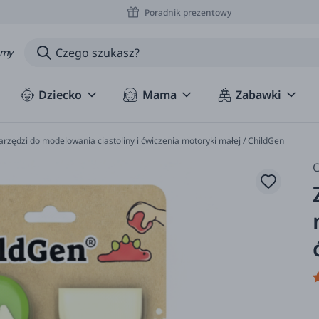
Poradnik prezentowy
amy
Dziecko
Mama
Zabawki
rzędzi do modelowania ciastoliny i ćwiczenia motoryki małej / ChildGen
C