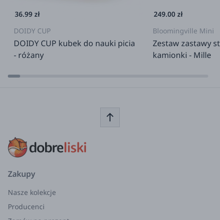
Europie i USA. Nasze produkty kuchenne poddawane
36.99 zł
249.00 zł
są ciągłym testom na zawartość bisfenolu A (BPA) i
innych substancji chemicznych.
DOIDY CUP
Bloomingville Mini
DOIDY CUP kubek do nauki picia
Zestaw zastawy st
Skład:
polipropylen (PP)
- różany
kamionki - Mille
Zakupy
Nasze kolekcje
Producenci