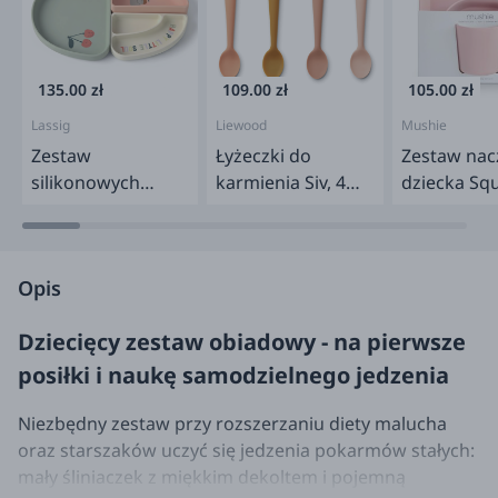
135.00 zł
109.00 zł
105.00 zł
Lassig
Liewood
Mushie
Zestaw
Łyżeczki do
Zestaw nac
silikonowych
karmienia Siv, 4
dziecka Sq
naczyń 3 el. Happy
szt. - Tusacny rose
Blush
Fruit Cherry
multi mix
Opis
Dziecięcy zestaw obiadowy - na pierwsze
posiłki i naukę samodzielnego jedzenia
Niezbędny zestaw przy rozszerzaniu diety malucha
oraz starszaków uczyć się jedzenia pokarmów stałych:
mały śliniaczek z miękkim dekoltem i pojemną