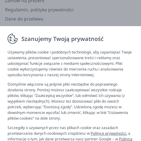
Zamów na prezent
Regulamin, polityka prywatności
Dane do przelewu
Zwroty, wymiana, reklamacja
Szanujemy Twoją prywatność
Informacje
Program lojalnościowy
Używamy plików cookie i podobnych technologii, aby zapamiętać Twoje
ustawienia, prezentować spersonalizowane treści i reklamy oraz
FAQ - najczęściej zadawane pytania
udostępniać funkcje związane z mediami społecznościowymi. Pliki
cookie wykorzystujemy również do mierzenia ruchu i analizowania
Newsletter
sposobu korzystania z naszej strony internetowej.
Kontakt
Domyślnie włączone są jedynie pliki niezbędne do poprawnego
Ustawienia plików cookies
działania strony. Poniżej możesz zaakceptować wszystkie rodzaje
plików, klikając “Zaakceptuj wszystkie”, lub odmówić ich używania (z
Biuro obsługi klienta
wyjątkiem niezbędnych). Możesz też dostosować pliki do swoich
potrzeb, wybierając “Dostosuj zgody”. Udzieloną zgodę możesz w
dowolnym momencie wycofać lub zmienić, klikając w link “Ustawienia
Pon. - Pt. 9:00 - 16:00
plików cookies” na dole strony.
+48 694 596 187
Szczegóły o używanych przez nas plikach cookie oraz zasadach
przetwarzania danych osobowych znajdziesz w
Polityce prywatności.
a
informacje o tym, jak dane przetwarza nasz partner Google – w
Polityce