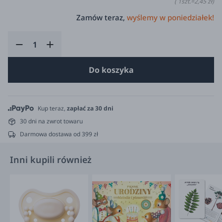
( 1
szt.
=
2,45 zł
)
Zamów teraz,
wyślemy w poniedziałek!
Do koszyka
Kup teraz,
zapłać za 30 dni
30 dni na zwrot towaru
Darmowa dostawa od 399 zł
Inni kupili również