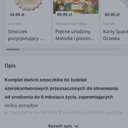
34.99 zł
89.99 zł
65.00 zł
LUU kids
Wydawnictwo Wilga
Nanuki
Smoczek
Piękne urodziny.
Karty Spac
pozycjonujący -
Melodie i piosenki.
Drzewa
American Cream
Muzykalne Myszy
Opis
Komplet dwóch smoczków do butelek
szerokootworowych przeznaczonych do stosowania
od urodzenia do 6 miesiąca życia, zapewniających
wolny przepływ
Nacięcie w formie litery Y, gwarantuje przepływ gęstego
posiłku (papek, kaszek, zupek).
Rozwiń opis