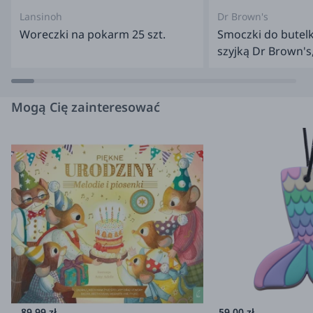
najbardziej innowacyjnych i najskuteczniej ułatwiających
Lansinoh
Dr Brown's
życie rozwiązań. Najmocniejszą stroną firmy są jej twórcy
Woreczki na pokarm 25 szt.
Smoczki do butelk
– eksperci w swoich dziedzinach: projektanci,
szyjką Dr Brown's,
inżynierowie i naukowcy – to oni starają się odpowiedzieć
na potrzeby rodziców, którzy oczekują produktów wysokiej
jakości, ale przy tym funkcjonalnych i łatwych w obsłudze.
Mogą Cię zainteresować
Mamy na całym świecie uwielbiają Beaba właśnie za to,
że je rozumie, a także za nowoczesny design i modne,
stonowane kolory.
Informacje o producencie/importerze:
Producent: Beaba France "21 Rue du Moulin 01100 Bellignat -
France"
contact@beaba.com
Importer: Solution Baby Care Sp.
z o.o. ul. Przyczółkowa 141a, 02-962 Warszawa
biuro@solution-bc.pl
89.99 zł
59.00 zł