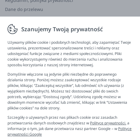
Regulamin, polityka prywatności
Dane do przelewu
Zwroty, wymiana, reklamacja
Szanujemy Twoją prywatność
Informacje
Program lojalnościowy
Używamy plików cookie i podobnych technologii, aby zapamiętać Twoje
ustawienia, prezentować spersonalizowane treści i reklamy oraz
FAQ - najczęściej zadawane pytania
udostępniać funkcje związane z mediami społecznościowymi. Pliki
cookie wykorzystujemy również do mierzenia ruchu i analizowania
Newsletter
sposobu korzystania z naszej strony internetowej.
Kontakt
Domyślnie włączone są jedynie pliki niezbędne do poprawnego
Ustawienia plików cookies
działania strony. Poniżej możesz zaakceptować wszystkie rodzaje
plików, klikając “Zaakceptuj wszystkie”, lub odmówić ich używania (z
Biuro obsługi klienta
wyjątkiem niezbędnych). Możesz też dostosować pliki do swoich
potrzeb, wybierając “Dostosuj zgody”. Udzieloną zgodę możesz w
dowolnym momencie wycofać lub zmienić, klikając w link “Ustawienia
Pon. - Pt. 9:00 - 16:00
plików cookies” na dole strony.
+48 694 596 187
Szczegóły o używanych przez nas plikach cookie oraz zasadach
przetwarzania danych osobowych znajdziesz w
Polityce prywatności.
a
informacje o tym, jak dane przetwarza nasz partner Google – w
Polityce
prywatności Google