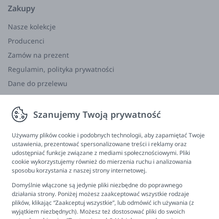
Zakupy
Nasze kolekcje
Producenci
Zamów na prezent
Regulamin, polityka prywatności
Dane do przelewu
Zwroty, wymiana, reklamacja
Szanujemy Twoją prywatność
Informacje
Program lojalnościowy
Używamy plików cookie i podobnych technologii, aby zapamiętać Twoje
ustawienia, prezentować spersonalizowane treści i reklamy oraz
FAQ - najczęściej zadawane pytania
udostępniać funkcje związane z mediami społecznościowymi. Pliki
cookie wykorzystujemy również do mierzenia ruchu i analizowania
Newsletter
sposobu korzystania z naszej strony internetowej.
Kontakt
Domyślnie włączone są jedynie pliki niezbędne do poprawnego
Ustawienia plików cookies
działania strony. Poniżej możesz zaakceptować wszystkie rodzaje
plików, klikając “Zaakceptuj wszystkie”, lub odmówić ich używania (z
Biuro obsługi klienta
wyjątkiem niezbędnych). Możesz też dostosować pliki do swoich