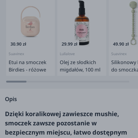
30.90 zł
29.99 zł
49.90 zł
Suavinex
Lullalove
Suavinex
Etui na smoczek
Olej ze słodkich
Silikonowy 
Birdies - różowe
migdałów, 100 ml
do smoczka
Zielony
Opis
Dzięki koralikowej zawieszce mushie,
smoczek zawsze pozostanie w
bezpiecznym miejscu, łatwo dostępnym