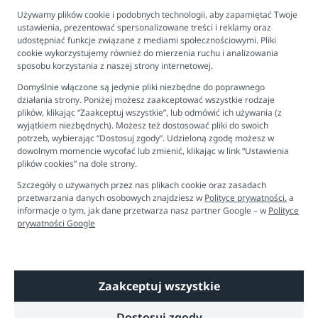
Program lojalnościowy
Używamy plików cookie i podobnych technologii, aby zapamiętać Twoje
ustawienia, prezentować spersonalizowane treści i reklamy oraz
FAQ - najczęściej zadawane pytania
udostępniać funkcje związane z mediami społecznościowymi. Pliki
cookie wykorzystujemy również do mierzenia ruchu i analizowania
Newsletter
sposobu korzystania z naszej strony internetowej.
Kontakt
Domyślnie włączone są jedynie pliki niezbędne do poprawnego
Ustawienia plików cookies
działania strony. Poniżej możesz zaakceptować wszystkie rodzaje
plików, klikając “Zaakceptuj wszystkie”, lub odmówić ich używania (z
Biuro obsługi klienta
wyjątkiem niezbędnych). Możesz też dostosować pliki do swoich
potrzeb, wybierając “Dostosuj zgody”. Udzieloną zgodę możesz w
dowolnym momencie wycofać lub zmienić, klikając w link “Ustawienia
Pon. - Pt. 9:00 - 16:00
plików cookies” na dole strony.
+48 694 596 187
Szczegóły o używanych przez nas plikach cookie oraz zasadach
przetwarzania danych osobowych znajdziesz w
Polityce prywatności.
a
informacje o tym, jak dane przetwarza nasz partner Google – w
Polityce
prywatności Google
Zaakceptuj wszystkie
Copyright © 2026 Dobre Liski - Bezpieczne dzieci, spokojne mamy
Dostosuj zgody