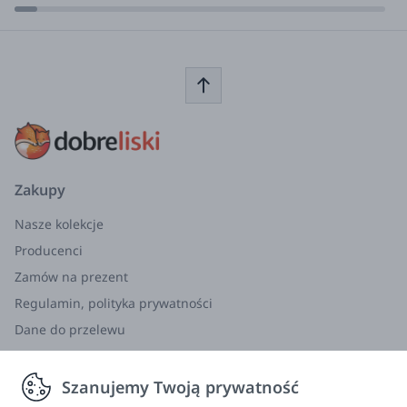
Zakupy
Nasze kolekcje
Producenci
Zamów na prezent
Regulamin, polityka prywatności
Dane do przelewu
Zwroty, wymiana, reklamacja
Szanujemy Twoją prywatność
Informacje