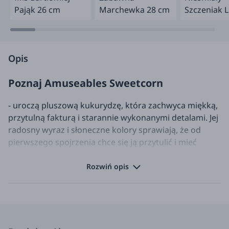
Pająk 26 cm
Marchewka 28 cm
Szczeniak 
Orlando
Opis
Poznaj
Amuseables Sweetcorn
- uroczą pluszową kukurydzę, która zachwyca miękką,
przytulną fakturą i starannie wykonanymi detalami. Jej
radosny wyraz i słoneczne kolory sprawiają, że od
pierwszego spojrzenia chce się ją przytulić i mieć
zawsze blisko siebie. Amuseables Sweetcorn to nie
tylko maskotka – to wesoły towarzysz codziennych
Rozwiń opis
chwil, który wnosi uśmiech, ciepło i pozytywną energię
do każdego pokoju. Idealna jako wyjątkowy prezent
lub uroczy element dekoracyjny, który zachwyci
zarówno dzieci, jak i miłośników pluszaków w każdym
wieku