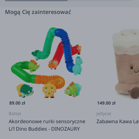
Mogą Cię zainteresować
89.00 zł
149.00 zł
Battat
Jellycat
Akordeonowe rurki sensoryczne
Zabawna Kawa Lat
Li’l Dino Buddies - DINOZAURY