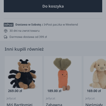
Do koszyka
Dostawa w Sobotę
z InPost paczka w Weekend
30 dni na zwrot towaru
Darmowa dostawa od 399 zł
Inni kupili również
269.00 zł
189.00 zł
169.00 zł
Jellycat
Jellycat
Jellycat
Miś Bartłomiej
Zabawna
Nieśmiały