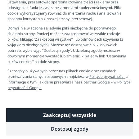
ustawienia, prezentować spersonalizowane treści i reklamy oraz
Skład:
100% poliester recycled
FAQ - najczęściej zadawane pytania
udostępniać funkcje związane z mediami społecznościowymi. Pliki
Wymiary produktu:
32 x 42 cm x 1 cm
cookie wykorzystujemy również do mierzenia ruchu i analizowania
Newsletter
sposobu korzystania z naszej strony internetowej.
Kontakt
Domyślnie włączone są jedynie pliki niezbędne do poprawnego
Ustawienia plików cookies
działania strony. Poniżej możesz zaakceptować wszystkie rodzaje
plików, klikając “Zaakceptuj wszystkie”, lub odmówić ich używania (z
Biuro obsługi klienta
wyjątkiem niezbędnych). Możesz też dostosować pliki do swoich
potrzeb, wybierając “Dostosuj zgody”. Udzieloną zgodę możesz w
dowolnym momencie wycofać lub zmienić, klikając w link “Ustawienia
Pon. - Pt. 9:00 - 16:00
plików cookies” na dole strony.
+48 694 596 187
Szczegóły o używanych przez nas plikach cookie oraz zasadach
przetwarzania danych osobowych znajdziesz w
Polityce prywatności.
a
informacje o tym, jak dane przetwarza nasz partner Google – w
Polityce
prywatności Google
Zaakceptuj wszystkie
Copyright © 2026 Dobre Liski - Bezpieczne dzieci, spokojne mamy
Dostosuj zgody
Technologia
Shoper