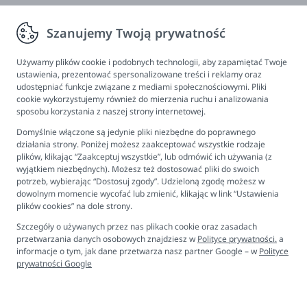
Zwroty, wymiana, reklamacja
Szanujemy Twoją prywatność
Informacje
Program lojalnościowy
Używamy plików cookie i podobnych technologii, aby zapamiętać Twoje
ustawienia, prezentować spersonalizowane treści i reklamy oraz
FAQ - najczęściej zadawane pytania
udostępniać funkcje związane z mediami społecznościowymi. Pliki
cookie wykorzystujemy również do mierzenia ruchu i analizowania
Newsletter
sposobu korzystania z naszej strony internetowej.
Kontakt
Domyślnie włączone są jedynie pliki niezbędne do poprawnego
Ustawienia plików cookies
działania strony. Poniżej możesz zaakceptować wszystkie rodzaje
plików, klikając “Zaakceptuj wszystkie”, lub odmówić ich używania (z
Biuro obsługi klienta
wyjątkiem niezbędnych). Możesz też dostosować pliki do swoich
potrzeb, wybierając “Dostosuj zgody”. Udzieloną zgodę możesz w
dowolnym momencie wycofać lub zmienić, klikając w link “Ustawienia
Pon. - Pt. 9:00 - 16:00
plików cookies” na dole strony.
+48 694 596 187
Szczegóły o używanych przez nas plikach cookie oraz zasadach
przetwarzania danych osobowych znajdziesz w
Polityce prywatności.
a
informacje o tym, jak dane przetwarza nasz partner Google – w
Polityce
prywatności Google