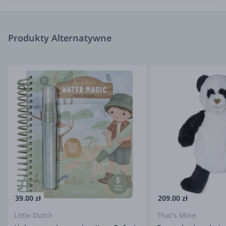
pokryte białą warstwą, która znika pod wpływem wody,
1 mazak do wypełnienia wodą
Produkty Alternatywne
1 gruba podkładka
Wiek: +18 msc.
Wymiary produktu: 13x20 cm
Wymiary opakowania: 16x22x5 cm
Informacje o producencie/importerze:
Producent: DJECO 3 RUE DES GRANDS AUGUSTINS 75006
PARIS - FRANCE www.djeco.com
https://www.djeco.com/en/contact tel +33 (0) 1 43540177
info@djeco.com
Importer: Przedsiębiorstwo Handlowo
Usługowe "Orsolya" Urszula Guidon ul. Wilsona 30 42-202
Częstocho
39.00 zł
209.00 zł
Little Dutch
That's Mine