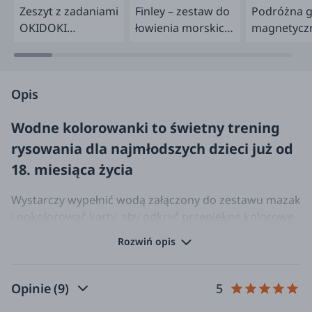
Zeszyt z zadaniami
Finley – zestaw do
Podróżna g
OKIDOKI
łowienia morskich
magnetyczn
Roztańczone
cudaków – REKIN
Wyspa Ska
pisaki 4+
Opis
Wodne kolorowanki to świetny trening
rysowania dla najmłodszych dzieci już od
18. miesiąca życia
Wystarczy wypełnić wodą załączony do zestawu mazak
i pokolorować karty, aby odkryć przepiękne kolorowe
rysunki. Zabawka wielokrotnego użytku: kiedy plansze
Rozwiń opis
wyschną, można malować od nowa! Duży mazak jest
dopasowany do małych rączek dziecka.
Opinie
(9)
5
Zawartość:
4 miękkie plastikowe plansze z ilustracjami (13x20 cm)