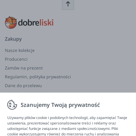
przechowywanie zdrowego domowego jedzenia
dla dzieci.
Można je zamrażać i podgrzewać.
Zestaw zawiera
Zakupy
1 x saszetka 150 ml wzór ASTRO
1 x saszetka 150 ml wzór ZEBRA
Nasze kolekcje
Producenci
Idealne do podawania:
Zamów na prezent
Zupek kremów
Regulamin, polityka prywatności
Puree warzywnego
Dane do przelewu
Musów owocowych
Zwroty, wymiana, reklamacja
Jogurtów
Szanujemy Twoją prywatność
Informacje
Smoothie
Program lojalnościowy
Używamy plików cookie i podobnych technologii, aby zapamiętać Twoje
Budyniów i kisieli
ustawienia, prezentować spersonalizowane treści i reklamy oraz
FAQ - najczęściej zadawane pytania
udostępniać funkcje związane z mediami społecznościowymi. Pliki
Soków owocowych
cookie wykorzystujemy również do mierzenia ruchu i analizowania
Newsletter