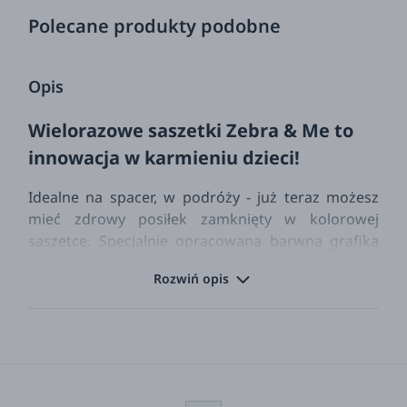
Polecane produkty podobne
Opis
Wielorazowe saszetki Zebra & Me to
innowacja w karmieniu dzieci!
Idealne na spacer, w podróży - już teraz możesz
mieć zdrowy posiłek zamknięty w kolorowej
saszetce. Specjalnie opracowana barwna grafika
saszetek intryguje dzieci, dzięki czemu łatwiej
Rozwiń opis
możemy wprowadzać do ich jadłospisu pokarmy,
które na talerzykach nie cieszą się zbytnią
popularnością wśród niemowląt.
Saszetki do karmienia Zebra & Me to
intuicyjny, inteligentny i idealny sposób na