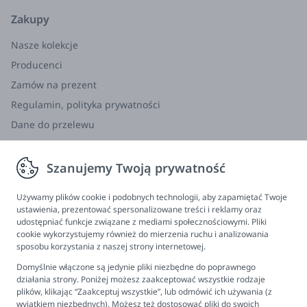
Zakupy
Nasze kolekcje
Zaakceptuj zgody marketingowe, aby
obejrzeć to video.
Producenci
Zamów na prezent
Regulamin, polityka prywatności
Ta pierwsza wyszukiwanka pozwala rodzicom
Dane do przelewu
wspierać rozwój mowy malucha, a starszakowi
umila naukę czytania. Jak jeszcze wesprze Was ta
Zwroty, wymiana, reklamacja
książka?
Szanujemy Twoją prywatność
Informacje
Książki z bestsellerowej serii DUDEN mają
Program lojalnościowy
Używamy plików cookie i podobnych technologii, aby zapamiętać Twoje
kartonowe strony – mogą towarzyszyć Wam w
ustawienia, prezentować spersonalizowane treści i reklamy oraz
FAQ - najczęściej zadawane pytania
mniejszych i większych wyprawach, żeby
udostępniać funkcje związane z mediami społecznościowymi. Pliki
cookie wykorzystujemy również do mierzenia ruchu i analizowania
poznawać zwierzęta w terenie. Weźcie ją do zoo,
Newsletter
sposobu korzystania z naszej strony internetowej.
oceanarium i do lasu i wspólnie odkrywajcie świat!
Kontakt
Domyślnie włączone są jedynie pliki niezbędne do poprawnego
Ustawienia plików cookies
W książce znalazło się miejsce na różne gatunki
działania strony. Poniżej możesz zaakceptować wszystkie rodzaje
plików, klikając “Zaakceptuj wszystkie”, lub odmówić ich używania (z
zwierząt, dorosłe i młode osobniki. Realistyczne i
Biuro obsługi klienta
wyjątkiem niezbędnych). Możesz też dostosować pliki do swoich