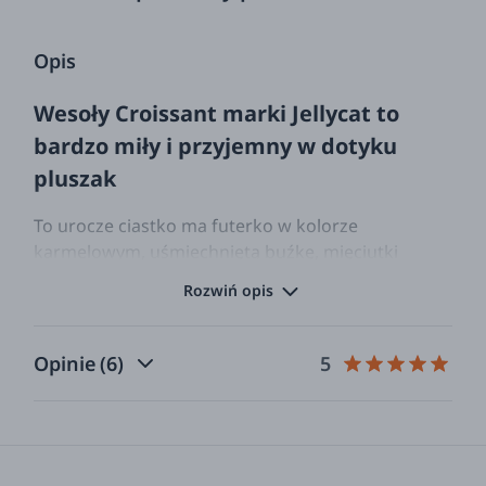
Opis
Wesoły Croissant marki Jellycat to
bardzo miły i przyjemny w dotyku
pluszak
To urocze ciastko ma futerko w kolorze
karmelowym, uśmiechniętą buźkę, mięciutki
brzuszek i sztruksowe stópki. Można się z nim
Rozwiń opis
bawić i przytulać. Pluszak został uszyty z
najwyższej jakości, trwałych i bezpiecznych dla
dzieci materiałów.
Opinie
(6)
5
Idealny pomysł na prezent zarówno dla
najmłodszych jak i nieco starszych szkrabów.
Jellycat to firma założona w Londynie w 1999
roku będąca jedną z wiodących na świecie firm