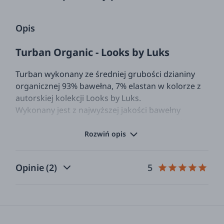
Opis
Turban Organic - Looks by Luks
Turban wykonany ze średniej grubości dzianiny
organicznej 93% bawełna, 7% elastan w kolorze z
autorskiej kolekcji Looks by Luks.
Wykonany jest z najwyższej jakości bawełny
organicznej, uprawianej bez użycia pestycydów,
produkowanej w warunkach sprawiedliwych
Rozwiń opis
społecznie, i nieszkodliwych dla środowiska.
Bawełna ta posiada certyfikat GOTS (Global
Opinie
(2)
5
OrganicTextileStandard) oraz OEKO-Tex. Świetnie
sprawdzi się w każdych warunkach
atmosferycznych.
Kolor turbanu na zdjęciach może się różnić, w
zależności od rodzaju ekranu i monitora.