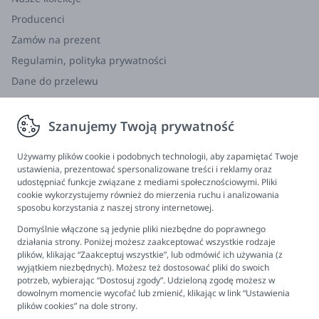
Producenci
Zamów na prezent
Regulamin, polityka prywatności
Dane do przelewu
Zwroty, wymiana, reklamacja
Szanujemy Twoją prywatność
Informacje
Program lojalnościowy
Używamy plików cookie i podobnych technologii, aby zapamiętać Twoje
ustawienia, prezentować spersonalizowane treści i reklamy oraz
FAQ - najczęściej zadawane pytania
udostępniać funkcje związane z mediami społecznościowymi. Pliki
cookie wykorzystujemy również do mierzenia ruchu i analizowania
Newsletter
sposobu korzystania z naszej strony internetowej.
Kontakt
Domyślnie włączone są jedynie pliki niezbędne do poprawnego
Ustawienia plików cookies
działania strony. Poniżej możesz zaakceptować wszystkie rodzaje
plików, klikając “Zaakceptuj wszystkie”, lub odmówić ich używania (z
Biuro obsługi klienta
wyjątkiem niezbędnych). Możesz też dostosować pliki do swoich
potrzeb, wybierając “Dostosuj zgody”. Udzieloną zgodę możesz w
dowolnym momencie wycofać lub zmienić, klikając w link “Ustawienia
Pon. - Pt. 9:00 - 16:00
plików cookies” na dole strony.