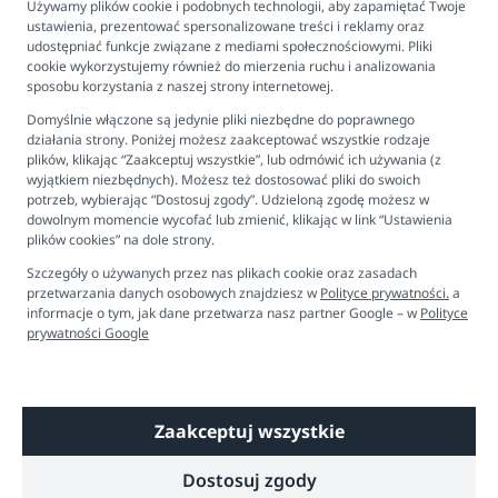
wysokiej jakości, ale przy tym funkcjonalnych i łatwych
Program lojalnościowy
Używamy plików cookie i podobnych technologii, aby zapamiętać Twoje
w obsłudze. Mamy na całym świecie uwielbiają Beaba
ustawienia, prezentować spersonalizowane treści i reklamy oraz
FAQ - najczęściej zadawane pytania
udostępniać funkcje związane z mediami społecznościowymi. Pliki
właśnie za to, że je rozumie, a także za nowoczesny
cookie wykorzystujemy również do mierzenia ruchu i analizowania
Newsletter
design i modne, stonowane kolory.
sposobu korzystania z naszej strony internetowej.
Kontakt
Domyślnie włączone są jedynie pliki niezbędne do poprawnego
Wymiary produktu:
38 x 17 x 30 cm
Ustawienia plików cookies
działania strony. Poniżej możesz zaakceptować wszystkie rodzaje
Informacje o producencie/importerze:
plików, klikając “Zaakceptuj wszystkie”, lub odmówić ich używania (z
Biuro obsługi klienta
Producent: Beaba France "21 Rue du Moulin 01100 Bellignat -
wyjątkiem niezbędnych). Możesz też dostosować pliki do swoich
France"
contact@beaba.com
Importer: Solution Baby Care Sp.
potrzeb, wybierając “Dostosuj zgody”. Udzieloną zgodę możesz w
z o.o. ul. Przyczółkowa 141a, 02-962 Warszawa
dowolnym momencie wycofać lub zmienić, klikając w link “Ustawienia
Pon. - Pt. 9:00 - 16:00
plików cookies” na dole strony.
biuro@solution-bc.pl
+48 694 596 187
Szczegóły o używanych przez nas plikach cookie oraz zasadach
przetwarzania danych osobowych znajdziesz w
Polityce prywatności.
a
informacje o tym, jak dane przetwarza nasz partner Google – w
Polityce
prywatności Google
Zaakceptuj wszystkie
Copyright © 2026 Dobre Liski - Bezpieczne dzieci, spokojne mamy
Dostosuj zgody
Technologia
Shoper