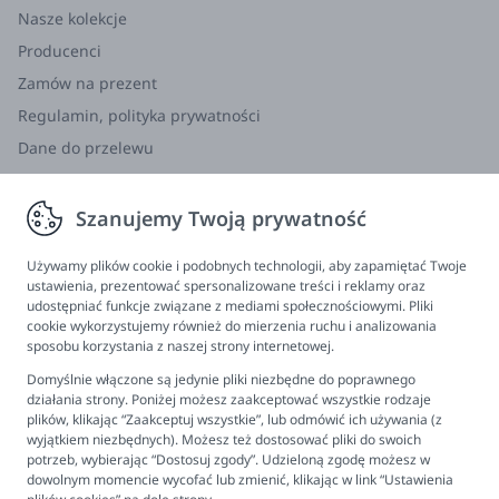
Nasze kolekcje
Producenci
Zamów na prezent
Regulamin, polityka prywatności
Dane do przelewu
Zwroty, wymiana, reklamacja
Szanujemy Twoją prywatność
Informacje
Program lojalnościowy
Używamy plików cookie i podobnych technologii, aby zapamiętać Twoje
ustawienia, prezentować spersonalizowane treści i reklamy oraz
FAQ - najczęściej zadawane pytania
udostępniać funkcje związane z mediami społecznościowymi. Pliki
cookie wykorzystujemy również do mierzenia ruchu i analizowania
Newsletter
sposobu korzystania z naszej strony internetowej.
Kontakt
Domyślnie włączone są jedynie pliki niezbędne do poprawnego
Ustawienia plików cookies
działania strony. Poniżej możesz zaakceptować wszystkie rodzaje
plików, klikając “Zaakceptuj wszystkie”, lub odmówić ich używania (z
Biuro obsługi klienta
wyjątkiem niezbędnych). Możesz też dostosować pliki do swoich
potrzeb, wybierając “Dostosuj zgody”. Udzieloną zgodę możesz w
dowolnym momencie wycofać lub zmienić, klikając w link “Ustawienia
Pon. - Pt. 9:00 - 16:00