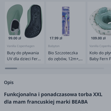
99.00 zł
17.99 zł
109.00 zł
Vanilla Copenhagen
Babyton
Vanilla Copenh
Buty do pływania
Bio Szczoteczka
Koło do pł
UV dla dzieci Fern
do zębów, 12m+,
Baby Fern 
Green
Słoń
z siedziski
Opis
Funkcjonalna i ponadczasowa torba XXL
dla mam francuskiej marki BEABA