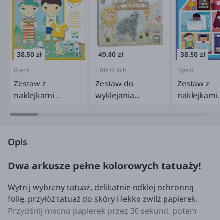
38.50 zł
49.00 zł
38.50 zł
Djeco
Little Dutch
Djeco
Zestaw z
Zestaw do
Zestaw z
naklejkami
wyklejania
naklejkami
wielokrotnego
pomponami -
wielokrotn
użytku - UBRANIA
Safari
użytku - D
18m+
18m+
Opis
Dwa arkusze pełne kolorowych tatuaży!
Wytnij wybrany tatuaż, delikatnie odklej ochronną
folię, przyłóż tatuaż do skóry i lekko zwilż papierek.
Przyciśnij mocno papierek przez 30 sekund, potem