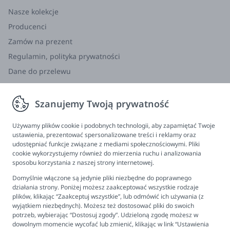
Nasze kolekcje
Producenci
Zamów na prezent
Regulamin, polityka prywatności
Dane do przelewu
Zwroty, wymiana, reklamacja
Szanujemy Twoją prywatność
Informacje
Program lojalnościowy
Używamy plików cookie i podobnych technologii, aby zapamiętać Twoje
ustawienia, prezentować spersonalizowane treści i reklamy oraz
FAQ - najczęściej zadawane pytania
udostępniać funkcje związane z mediami społecznościowymi. Pliki
cookie wykorzystujemy również do mierzenia ruchu i analizowania
Newsletter
sposobu korzystania z naszej strony internetowej.
Kontakt
Domyślnie włączone są jedynie pliki niezbędne do poprawnego
Ustawienia plików cookies
działania strony. Poniżej możesz zaakceptować wszystkie rodzaje
plików, klikając “Zaakceptuj wszystkie”, lub odmówić ich używania (z
Biuro obsługi klienta
wyjątkiem niezbędnych). Możesz też dostosować pliki do swoich
potrzeb, wybierając “Dostosuj zgody”. Udzieloną zgodę możesz w
dowolnym momencie wycofać lub zmienić, klikając w link “Ustawienia
Pon. - Pt. 9:00 - 16:00