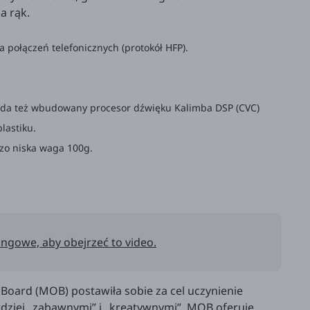
a rąk.
połączeń telefonicznych (protokół HFP).
ada też wbudowany procesor dźwięku Kalimba DSP (CVC)
lastiku.
zo niska waga 100g.
ngowe, aby obejrzeć to video.
Board (MOB) postawiła sobie za cel uczynienie
ziej „zabawnymi” i „kreatywnymi”. MOB oferuje