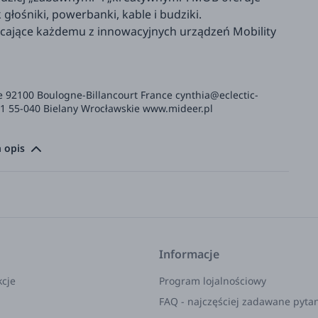
łośniki, powerbanki, kable i budziki.
iecające każdemu z innowacyjnych urządzeń Mobility
e 92100 Boulogne-Billancourt France
cynthia@eclectic-
a 1 55-040 Bielany Wrocławskie www.mideer.pl
 opis
Informacje
kcje
Program lojalnościowy
FAQ - najczęściej zadawane pyta