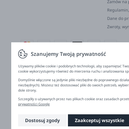
Zamów na 
Regulamin,
Dane do p
Zwroty, wy
Szanujemy Twoją prywatność
Copyright © 2026 Dobre Liski - Bezpieczne dzieci, spokojne mamy
Używamy plików cookie i podobnych technologii, aby zapamiętać Twoj
cookie wykorzystujemy również do mierzenia ruchu i analizowania spo
Domyślnie włączone są jedynie pliki niezbędne do poprawnego działan
niezbędnych). Możesz też dostosować pliki do swoich potrzeb, wybie
dole strony.
Szczegóły o używanych przez nas plikach cookie oraz zasadach prz
prywatności Google
Dostosuj zgody
Zaakceptuj wszystkie