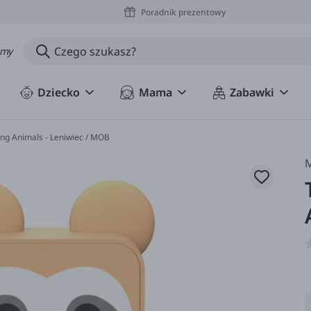
Poradnik prezentowy
amy
Dziecko
Mama
Zabawki
ing Animals - Leniwiec / MOB
M