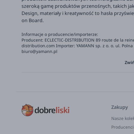
szeroką gamę produktów przenośnych, takich jak g
Design, materiały i kreatywność to hasła przyśw
on Board.
Informacje o producencie/importerze:
Producent: ECLECTIC-DISTRIBUTION 89 route de la rein
distribution.com
Importer: YAMANN sp. z o. o. ul. Poln
biuro@yamann.pl
Zwiń
Zakupy
Nasze kole
Producenci