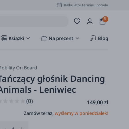
Kalkulator terminu porodu
Książki
Na prezent
Blog
obility On Board
Tańczący głośnik Dancing
Animals - Leniwiec
(0)
149,00 zł
Zamów teraz,
wyślemy w poniedziałek!