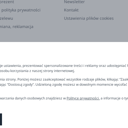
prezent
Newsletter
 polityka prywatności
Kontakt
rzelewu
Ustawienia plików cookies
miana, reklamacja
e ustawienia, prezentować spersonalizowane treści i reklamy oraz udostępniać 
sobu korzystania z naszej strony internetowej.
ia strony. Poniżej możesz zaakceptować wszystkie rodzaje plików, klikając “Zaak
rając “Dostosuj zgody”. Udzieloną zgodę możesz w dowolnym momencie wycofać lub
etwarzania danych osobowych znajdziesz w
Polityce prywatności.
a informacje o t