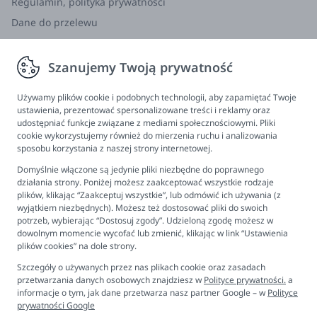
Regulamin, polityka prywatności
Dane do przelewu
Zwroty, wymiana, reklamacja
Szanujemy Twoją prywatność
Informacje
Program lojalnościowy
Używamy plików cookie i podobnych technologii, aby zapamiętać Twoje
ustawienia, prezentować spersonalizowane treści i reklamy oraz
FAQ - najczęściej zadawane pytania
udostępniać funkcje związane z mediami społecznościowymi. Pliki
cookie wykorzystujemy również do mierzenia ruchu i analizowania
Newsletter
sposobu korzystania z naszej strony internetowej.
Kontakt
Domyślnie włączone są jedynie pliki niezbędne do poprawnego
Ustawienia plików cookies
działania strony. Poniżej możesz zaakceptować wszystkie rodzaje
plików, klikając “Zaakceptuj wszystkie”, lub odmówić ich używania (z
Biuro obsługi klienta
wyjątkiem niezbędnych). Możesz też dostosować pliki do swoich
potrzeb, wybierając “Dostosuj zgody”. Udzieloną zgodę możesz w
dowolnym momencie wycofać lub zmienić, klikając w link “Ustawienia
Pon. - Pt. 9:00 - 16:00
plików cookies” na dole strony.
+48 694 596 187
Szczegóły o używanych przez nas plikach cookie oraz zasadach
przetwarzania danych osobowych znajdziesz w
Polityce prywatności.
a
informacje o tym, jak dane przetwarza nasz partner Google – w
Polityce
prywatności Google